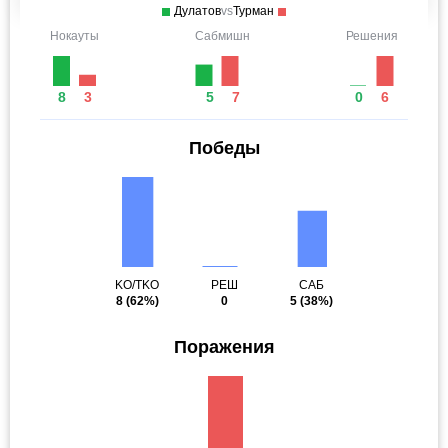
Дулатов
vs
Турман
Нокауты
Сабмишн
Решения
8
3
5
7
0
6
Победы
KO/TKO
РЕШ
САБ
8
(62%)
0
5
(38%)
Поражения