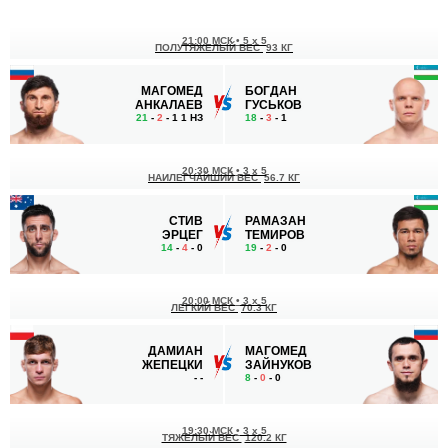
21:00 МСК
•
5 x 5
ПОЛУТЯЖЕЛЫЙ ВЕС
93 КГ
МАГОМЕД
БОГДАН
АНКАЛАЕВ
ГУСЬКОВ
21
-
2
- 1 1 НЗ
18
-
3
- 1
20:30 МСК
•
3 x 5
НАИЛЕГЧАЙШИЙ ВЕС
56.7 КГ
СТИВ
РАМАЗАН
ЭРЦЕГ
ТЕМИРОВ
14
-
4
- 0
19
-
2
- 0
20:00 МСК
•
3 x 5
ЛЕГКИЙ ВЕС
70.3 КГ
ДАМИАН
МАГОМЕД
ЖЕПЕЦКИ
ЗАЙНУКОВ
-
-
8
-
0
- 0
19:30 МСК
•
3 x 5
ТЯЖЕЛЫЙ ВЕС
120.2 КГ