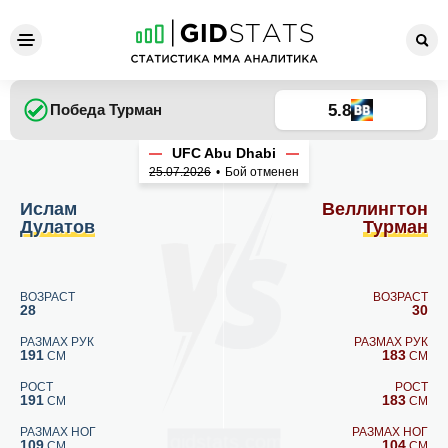
Ислам Дулатов - Веллингто
5.8
Победа
Турман
UFC Abu Dhabi
25.07.2026
•
Бой отменен
Ислам
Веллингтон
Дулатов
Турман
ВОЗРАСТ
ВОЗРАСТ
28
30
РАЗМАХ РУК
РАЗМАХ РУК
191
183
СМ
СМ
РОСТ
РОСТ
191
183
СМ
СМ
РАЗМАХ НОГ
РАЗМАХ НОГ
109
104
СМ
СМ