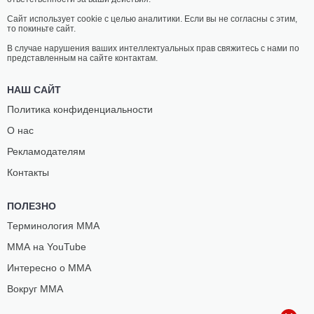
22
-
9
- 1
8
-
0
- 0
Сайт использует cookie с целью аналитики. Если вы не согласны с этим,
то покиньте сайт.
17:40 МСК
•
3 x 5
ПОЛУСРЕДНИЙ ВЕС
77.1 КГ
В случае нарушения ваших интеллектуальных прав свяжитесь с нами по
представленным на сайте контактам.
САНТЬЯГО
СЭМ
ПОНЗИНИББИО
ПАТТЕРСОН
НАШ САЙТ
30
-
9
- 0
14
-
3
- 1
Политика конфиденциальности
О нас
17:15 МСК
•
3 x 5
ЛЕГКИЙ ВЕС
70.3 КГ
Рекламодателям
ИСМАЭЛЬ
АКСЕЛЬ
Контакты
БОНФИМ
СОЛА
20
-
6
- 0
11
-
1
- 1
ПОЛЕЗНО
16:50 МСК
•
3 x 5
Терминология ММА
ПОЛУТЯЖЕЛЫЙ ВЕС
93 КГ
ММА на YouTube
БРЕНДСОН
МАГОМЕД
РИБЕЙРО
ТУЧАЛОВ
Интересно о ММА
17
-
10
- 0 1 НЗ
6
-
0
- 0
Вокруг ММА
16:25 МСК
•
3 x 5