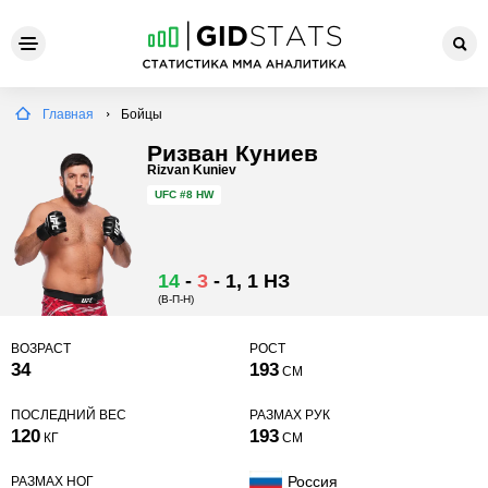
Главная
Бойцы
Ризван Куниев
Rizvan Kuniev
UFC
#8 HW
14
-
3
-
1
, 1 НЗ
(В-П-Н)
ВОЗРАСТ
РОСТ
34
193
СМ
ПОСЛЕДНИЙ ВЕС
РАЗМАХ РУК
120
193
КГ
СМ
Россия
РАЗМАХ НОГ