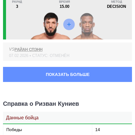
РАУНД
ВРЕМЯ
МЕТОД
EFC
3
3
15.00
DECISION
GF
1
GFC
1
IGF
1
PFC
2
PFL
1
VS
РАЙАН СПЭНН
UMC
1
07.02.2026 • СТАТУС: ОТМЕНЁН
Не определено
5
ПОКАЗАТЬ БОЛЬШЕ
Справка о Ризван Куниев
Данные бойца
Победы
14