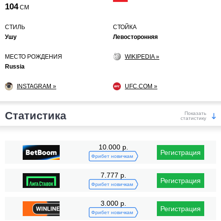
104
СМ
СТИЛЬ
СТОЙКА
Ушу
Левосторонняя
МЕСТО РОЖДЕНИЯ
WIKIPEDIA »
Russia
INSTAGRAM »
UFC.COM »
Статистика
Показать
статистику
Победы
10.000 р.
Регистрация
Фрибет новичкам
7.777 р.
Регистрация
Фрибет новичкам
3.000 р.
Регистрация
KO/TKO
РЕШ
САБ
Фрибет новичкам
5
(45%)
4
(36%)
2
(19%)