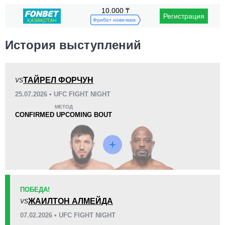
10.000 ₸
Регистрация
Поражения
Неизвестных видов побед:
2
Фрибет новичкам
История выступлений
ТАЙРЕЛ ФОРЧУН
VS
KO/TKO
РЕШ
САБ
25.07.2026 • UFC FIGHT NIGHT
0
2
(100%)
0
МЕТОД
Неизвестных видов поражений:
1
CONFIRMED UPCOMING BOUT
41
4
10:32
4
Среднее время боя
Финиши в первом раунде
Статистика боев по организациям
ПОБЕДА!
Организация
Боев
ЖАИЛТОН АЛМЕЙДА
VS
UFC
2
07.02.2026 • UFC FIGHT NIGHT
DWCS
2