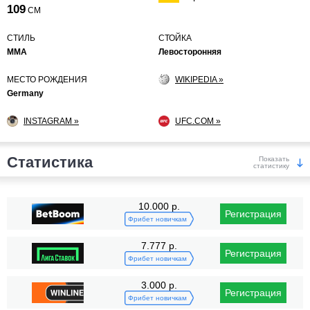
109
СМ
СТИЛЬ
СТОЙКА
MMA
Левосторонняя
МЕСТО РОЖДЕНИЯ
WIKIPEDIA »
Germany
INSTAGRAM »
UFC.COM »
Статистика
Показать
статистику
Победы
10.000 р.
Регистрация
Фрибет новичкам
7.777 р.
Регистрация
Фрибет новичкам
3.000 р.
Регистрация
KO/TKO
РЕШ
САБ
Фрибет новичкам
8
(62%)
0
5
(38%)