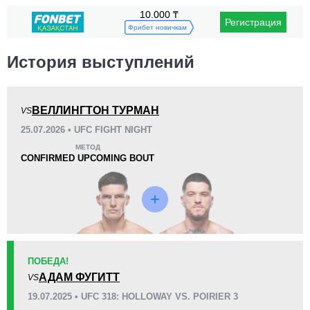
10.000 ₸
Регистрация
Поражения
Фрибет новичкам
История выступлений
ВЕЛЛИНГТОН ТУРМАН
VS
KO/TKO
РЕШ
САБ
25.07.2026 • UFC FIGHT NIGHT
0
1
(100%)
0
МЕТОД
CONFIRMED UPCOMING BOUT
12
12
3:03
12
Среднее время боя
Финиши в первом раунде
Статистика боев по организациям
ПОБЕДА!
Организация
Боев
АДАМ ФУГИТТ
VS
UFC
1
19.07.2025 • UFC 318: HOLLOWAY VS. POIRIER 3
BCF
1