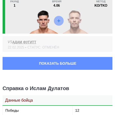
РАУНД
ВРЕМЯ
МЕТОД
DWCS
1
1
4.06
KO/TKO
EMC
1
GMC
4
LSM
1
NFC
2
OKMMA
1
VS
АДАМ ФУГИТТ
SCF
2
22.02.2025 • СТАТУС: ОТМЕНЁН
ПОКАЗАТЬ БОЛЬШЕ
Справка о Ислам Дулатов
Данные бойца
Победы
12