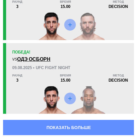
РАУНД
ВРЕМЯ
МЕТОД
HEX
2
3
15.00
DECISION
Не определено
1
ПОБЕДА!
ОДЭ ОСБОРН
VS
09.08.2025 • UFC FIGHT NIGHT
РАУНД
ВРЕМЯ
МЕТОД
3
15.00
DECISION
ПОКАЗАТЬ БОЛЬШЕ