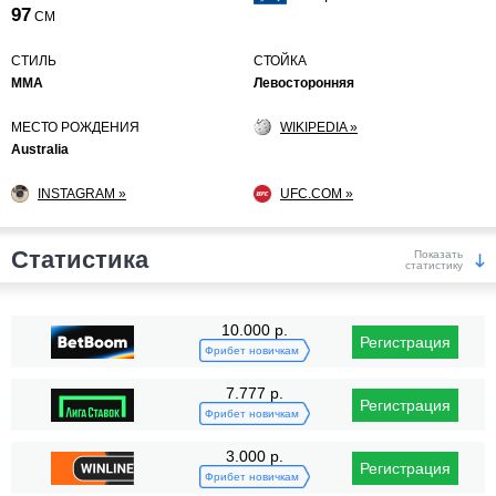
97
СМ
СТИЛЬ
СТОЙКА
MMA
Левосторонняя
МЕСТО РОЖДЕНИЯ
WIKIPEDIA »
Australia
INSTAGRAM »
UFC.COM »
Статистика
Показать
статистику
Победы
10.000 р.
Регистрация
Фрибет новичкам
7.777 р.
Регистрация
Фрибет новичкам
3.000 р.
Регистрация
KO/TKO
РЕШ
САБ
Фрибет новичкам
2
(14%)
6
(43%)
6
(43%)