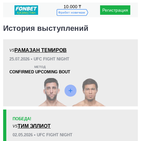
10.000 ₸
Регистрация
Поражения
Фрибет новичкам
История выступлений
РАМАЗАН ТЕМИРОВ
VS
KO/TKO
РЕШ
САБ
25.07.2026 • UFC FIGHT NIGHT
1
(25%)
3
(75%)
0
МЕТОД
CONFIRMED UPCOMING BOUT
45
5
11:19
5
Среднее время боя
Финиши в первом раунде
Статистика боев по организациям
ПОБЕДА!
Организация
Боев
ТИМ ЭЛЛИОТ
VS
UFC
7
02.05.2026 • UFC FIGHT NIGHT
EMMA
7