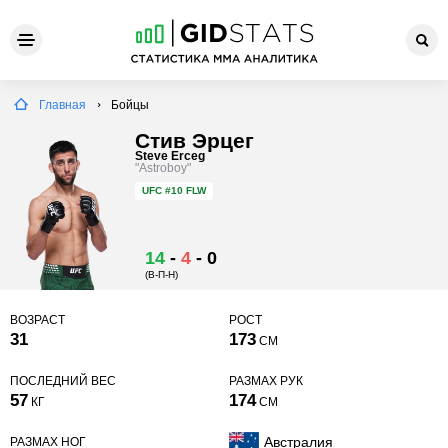
Главная
Бойцы
Стив Эрцег
Steve Erceg
"Astroboy"
UFC
#10 FLW
14
-
4
-
0
(В-П-Н)
ВОЗРАСТ
РОСТ
31
173
СМ
ПОСЛЕДНИЙ ВЕС
РАЗМАХ РУК
57
174
КГ
СМ
Австралия
РАЗМАХ НОГ