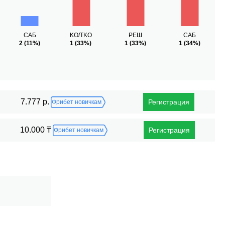
САБ
KO/TKO
РЕШ
САБ
2
(11%)
1
(33%)
1
(33%)
1
(34%)
7.777 р.
Регистрация
Фрибет новичкам
10.000 ₸
Регистрация
Фрибет новичкам