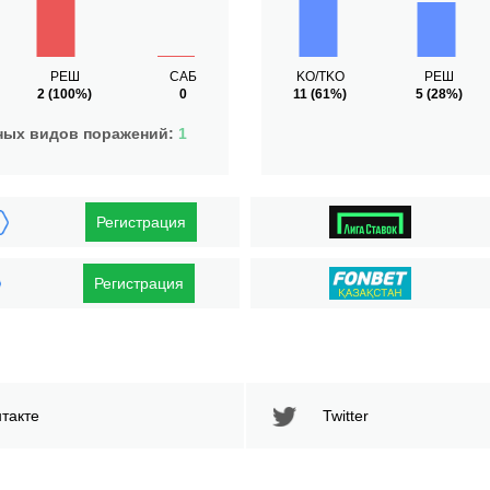
РЕШ
САБ
KO/TKO
РЕШ
2
(100%)
0
11
(61%)
5
(28%)
ных видов поражений:
1
Регистрация
Регистрация
такте
Twitter