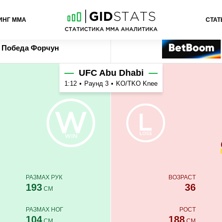
ИНГ ММА
СТАТ
рчун
Ставка
Букмекер
Победа
Форчун
UFC Abu Dhabi
1:12
•
Раунд 3
•
KO/TKO Knee
РАЗМАХ РУК
ВОЗРАСТ
193
36
СМ
РАЗМАХ НОГ
РОСТ
104
188
СМ
СМ