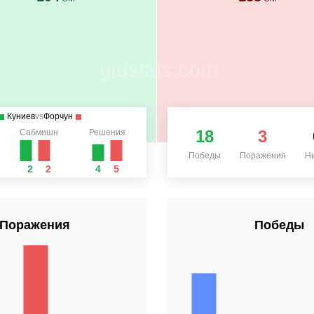
Куниев
vs
Форчун
18
3
Сабмишн
Решения
Победы
Поражения
Н
2
2
4
5
Поражения
Победы