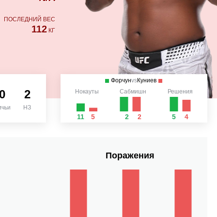
ПОСЛЕДНИЙ ВЕС
112
КГ
Форчун
vs
Куниев
0
2
Нокауты
Сабмишн
Решения
ичьи
НЗ
11
5
2
2
5
4
Поражения