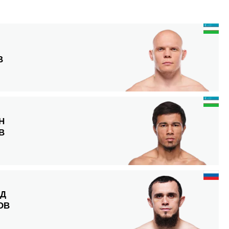
В
Н
В
ЕД
ОВ