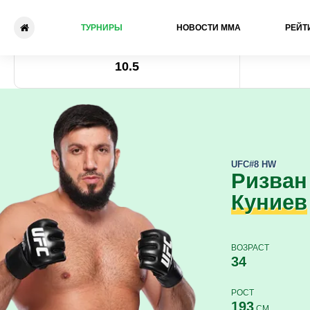
ТУРНИРЫ
НОВОСТИ ММА
РЕЙТ
Ризван Куниев - Тайрел Фо
Коэффициент
10.5
UFC
#8 HW
Ризван
Куниев
ВОЗРАСТ
34
РОСТ
193
СМ