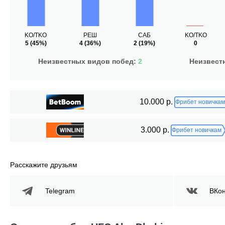
KO/TKO
РЕШ
САБ
KO/TKO
5
(45%)
4
(36%)
2
(19%)
0
Неизвестных видов побед:
2
Неизвест
10.000 р.
Фрибет новичкам
3.000 р.
Фрибет новичкам
Расскажите друзьям
Telegram
ВКон