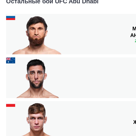
Остальные бои UFC Abu Dhabi
М
А