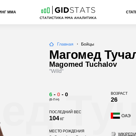
ИНГ ММА
СТАТ
Главная
Бойцы
Магомед Туча
Magomed Tuchalov
"Wild"
ед Ту
6
-
0
-
0
ВОЗРАСТ
26
(В-П-Н)
ПОСЛЕДНИЙ ВЕС
ОАЭ
104
КГ
МЕСТО РОЖДЕНИЯ
WIKIPEDIA