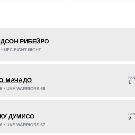
KO/TKO
РЕШ
САБ
5
(83%)
0
1
(17%)
НДСОН РИБЕЙРО
6 • UFC FIGHT NIGHT
17
4
4:15
4
!
РАУ
О МАЧАДО
1
Среднее время боя
Финиши в первом
раунде
26 • UAE WARRIORS 69
!
РАУ
КУ ДУМИСО
2
26 • UAE WARRIORS 67