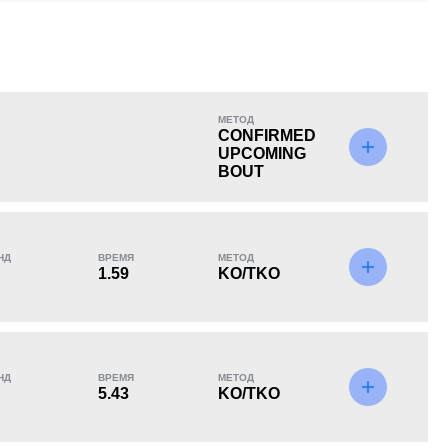
KO/TKO
РЕШ
САБ
МЕТОД
0
0
0
CONFIRMED
UPCOMING
BOUT
НД
ВРЕМЯ
МЕТОД
1.59
KO/TKO
НД
ВРЕМЯ
МЕТОД
5.43
KO/TKO