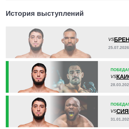
RDD
1
UAEW
3
История выступлений
URAL
1
БРЕ
VS
25.07.202
ПОБЕДА
КАИ
VS
28.03.20
ПОБЕДА
СИЯ
VS
31.01.20