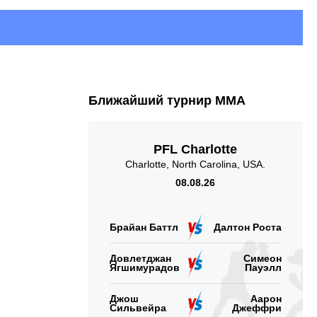
Ближайший турнир ММА
PFL Charlotte
Charlotte, North Carolina, USA.
08.08.26
Брайан Баттл
Далтон Роста
Довлетджан
Симеон
Ягшимурадов
Пауэлл
Джош
Аарон
Сильвейра
Джеффри