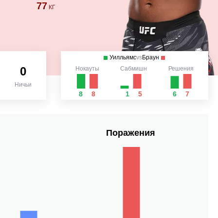
77
КГ
Уилльямс
vs
Браун
0
Нокауты
Сабмишн
Решения
Ничьи
8
8
1
5
6
7
Поражения