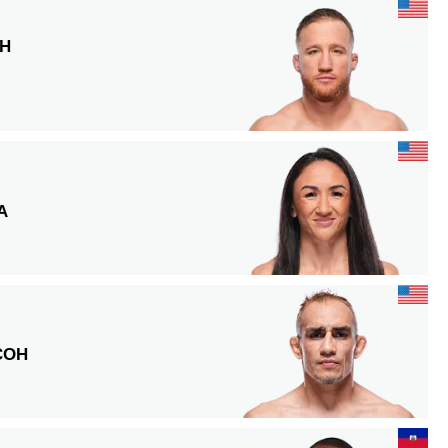
Н
А
СОН