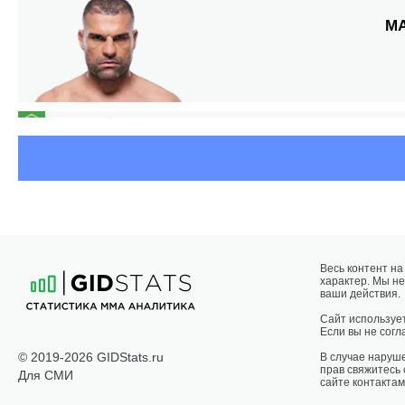
М
ФР
Т
Весь контент н
характер. Мы не
ваши действия.
Сайт использует
Если вы не согла
© 2019-2026 GIDStats.ru
В случае наруш
прав свяжитесь
Для СМИ
сайте контактам