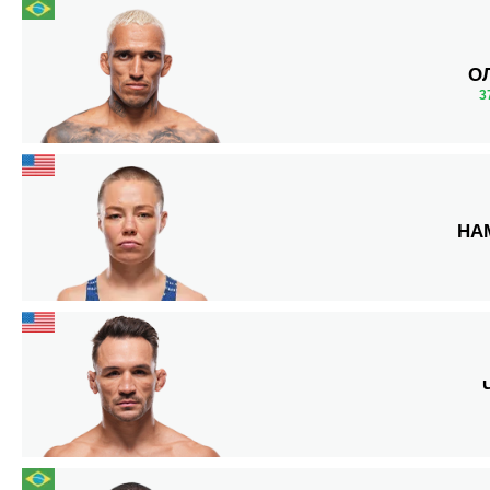
О
3
НА