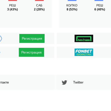
РЕШ
САБ
KO/TKO
РЕШ
3
(43%)
2
(28%)
8
(53%)
6
(40%)
Регистрация
Регистрация
такте
Twitter