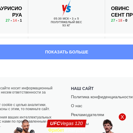
АУРИСИО
ОВИНС
РУА
СЕНТ П
05:30 МСК
•
3 x 5
27
-
14
- 1
27
-
18
- 0
ПОЛУТЯЖЕЛЫЙ ВЕС
93 КГ
АНСИСКУ
ДЭННИ
ПОКАЗАТЬ БОЛЬШЕ
РИНАЛДО
РОБЕРТ
03:50 МСК
•
3 x 5
28
-
9
- 0
18
-
8
- 0
ПОЛУСРЕДНИЙ ВЕС
77.1 КГ
а сайте носит информационный
НАШ САЙТ
 несем ответственности за
МЭЙСИ
НОРМА
Политика конфиденциальности
ЧИАССОН
ДЮМОН
03:25 МСК
•
3 x 5
 cookie с целью аналитики.
О нас
10
-
6
- 0
13
-
2
- 0
ПОЛУЛЕГКИЙ ВЕС
сны с этим, то покиньте сайт.
65.8 КГ
Рекламодателям
X
ения ваших интеллектуальных
 с нами по представленным на
UFC
Vegas 120
Контакты
.
Фрибет
9 Августа
БРЕНДОН
МЭТТ