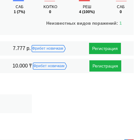
САБ
KO/TKO
РЕШ
САБ
1
(7%)
0
4
(100%)
0
Неизвестных видов поражений:
1
7.777 р.
Регистрация
Фрибет новичкам
10.000 ₸
Регистрация
Фрибет новичкам