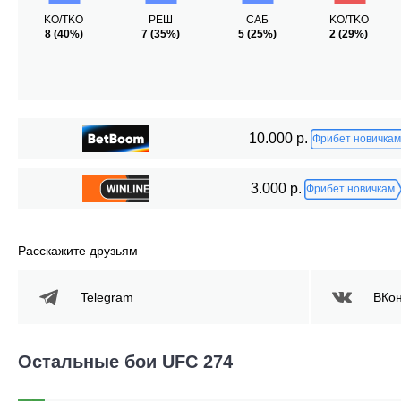
KO/TKO
РЕШ
САБ
KO/TKO
8
(40%)
7
(35%)
5
(25%)
2
(29%)
10.000 р.
Фрибет новичкам
3.000 р.
Фрибет новичкам
Расскажите друзьям
Telegram
ВКон
Остальные бои UFC 274