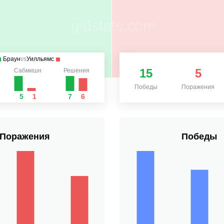
Браун
vs
Уилльямс
15
5
Сабмишн
Решения
Победы
Поражения
5
1
7
6
Поражения
Победы