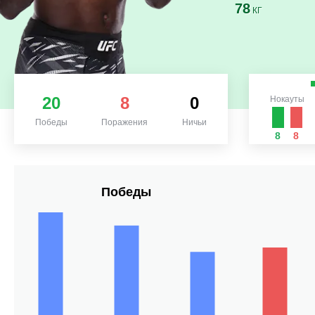
78
КГ
20
8
0
Нокауты
Победы
Поражения
Ничьи
8
8
Победы