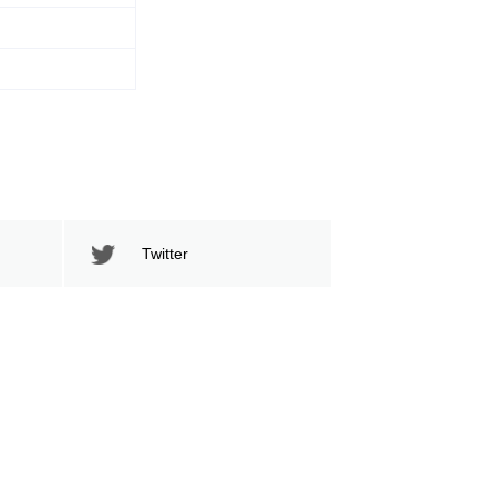
780
159
780
1594
Нанесено ударов
Выброшено ударов
10
0.10
Twitter
Попыток
переворотов за бой