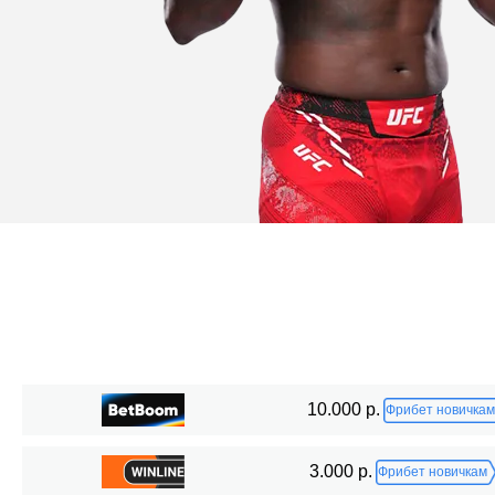
Статистика боев по организациям
10.000 р.
Фрибет новичкам
Организация
Боев
3.000 р.
Фрибет новичкам
UFC
28