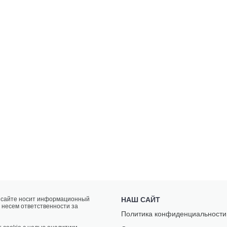
а сайте носит информационный
НАШ САЙТ
 несем ответственности за
Политика конфиденциальности