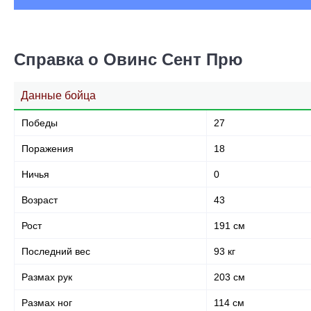
Голова
378
59%
Справка о Овинс Сент Прю
Корпус
186
29%
Данные бойца
Победы
27
Ноги
Поражения
18
79
12%
Ничья
0
Возраст
43
Рост
191 см
Последний вес
93 кг
Размах рук
203 см
Размах ног
114 см