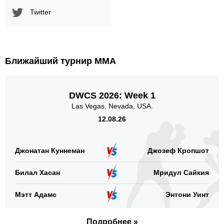
Twitter
В стойке
В клинче
В партере
34
(100%)
n/a
n/a
Ближайший турнир ММА
Голова
16
47%
DWCS 2026: Week 1
Las Vegas, Nevada, USA.
12.08.26
Корпус
8
24%
Джонатан Куннеман
Джозеф Кропшот
Билал Хасан
Ноги
Мридул Сайкия
10
29%
Мэтт Адамс
Энтони Уинт
Подробнее »