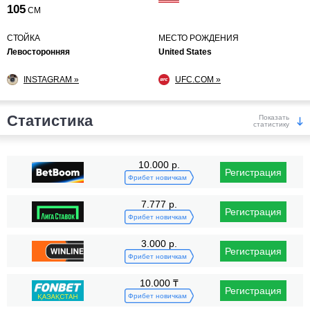
105
СМ
СТОЙКА
МЕСТО РОЖДЕНИЯ
Левосторонняя
United States
INSTAGRAM »
UFC.COM »
Статистика
Показать
статистику
Победы
10.000 р.
Регистрация
Фрибет новичкам
7.777 р.
Регистрация
Фрибет новичкам
3.000 р.
Регистрация
KO/TKO
РЕШ
САБ
Фрибет новичкам
4
(27%)
2
(13%)
9
(60%)
10.000 ₸
Регистрация
Поражения
Фрибет новичкам