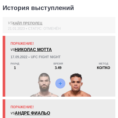
История выступлений
VS
КАЙЛ ПРЕПОЛЕЦ
21.01.2023 • СТАТУС: ОТМЕНЁН
KO/TKO
РЕШ
САБ
3
(43%)
3
(43%)
1
(14%)
ПОРАЖЕНИЕ!
30
9
7:42
9
НИКОЛАС МОТТА
VS
Среднее время боя
Финиши в первом раунде
17.09.2022 • UFC FIGHT NIGHT
РАУНД
ВРЕМЯ
МЕТОД
1
3.49
KO/TKO
3
2
3:12
2
Среднее время боя в UFC
Боев в UFC для расчета
статистики
52
5.3
52%
5.31
ПОРАЖЕНИЕ!
Защита от тейкдаунов
Наносит
акцентированных ударов
АНДРЕ ФИАЛЬО
VS
в минуту