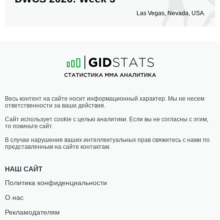
Las Vegas, Nevada, USA.
Весь контент на сайте носит информационный характер. Мы не несем
ответственности за ваши действия.
Сайт использует cookie с целью аналитики. Если вы не согласны с этим,
то покиньте сайт.
В случае нарушения ваших интеллектуальных прав свяжитесь с нами по
представленным на сайте контактам.
НАШ САЙТ
Политика конфиденциальности
О нас
Рекламодателям