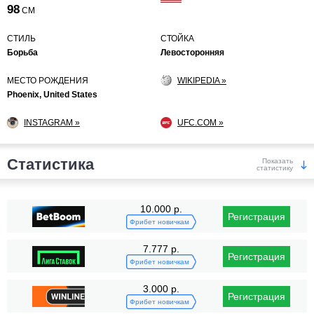
98
СМ
СТИЛЬ
СТОЙКА
Борьба
Левосторонняя
МЕСТО РОЖДЕНИЯ
WIKIPEDIA »
Phoenix, United States
INSTAGRAM »
UFC.COM »
Статистика
Показать
статистику
Победы
10.000 р.
Регистрация
Фрибет новичкам
7.777 р.
Регистрация
Фрибет новичкам
3.000 р.
Регистрация
KO/TKO
РЕШ
САБ
Фрибет новичкам
1
(8%)
10
(83%)
1
(9%)