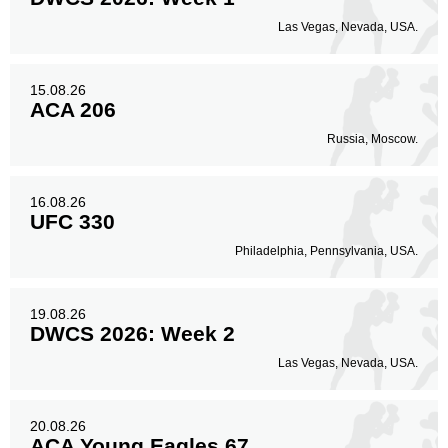
Las Vegas, Nevada, USA.
15.08.26
ACA 206
Russia, Moscow.
16.08.26
UFC 330
Philadelphia, Pennsylvania, USA.
19.08.26
DWCS 2026: Week 2
Las Vegas, Nevada, USA.
20.08.26
ACA Young Eagles 67