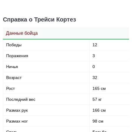
56
55
56%
55%
Справка о Трейси Кортез
Точность
Защита от
акцентированных ударов
акцентированного удара
Данные бойца
375
573
375
573
Победы
12
Нанесено ударов
Выброшено ударов
Поражения
3
Ничья
0
65
30
65%
0.30
Возраст
32
Точность ударов
Попыток переворотов за
бой
Рост
165 см
Последний вес
57 кг
Статистика боев по организациям
Размах рук
166 см
Организация
Боев
Размах ног
98 см
UFC
8
CAMMA
1