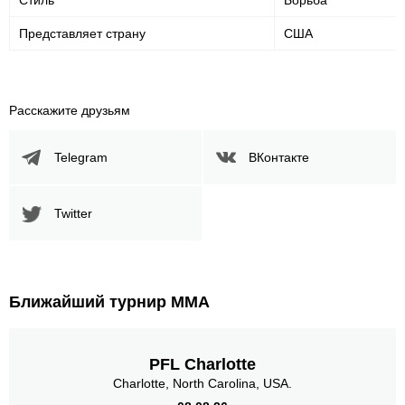
Стиль
Борьба
DWCS
1
Представляет страну
США
IFC
3
V3
1
WFF
1
Расскажите друзьям
Позиция акцентированных
ударов
Telegram
ВКонтакте
Twitter
В стойке
В клинче
В партере
108
(54%)
21
(10%)
72
(36%)
Ближайший турнир ММА
Голова
129
64%
PFL Charlotte
Charlotte, North Carolina, USA.
Корпус