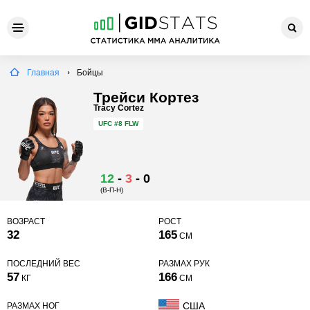
Главная
Бойцы
Трейси Кортез
Tracy Cortez
UFC
#8 FLW
12
-
3
-
0
(В-П-Н)
ВОЗРАСТ
РОСТ
32
165
СМ
ПОСЛЕДНИЙ ВЕС
РАЗМАХ РУК
57
166
КГ
СМ
США
РАЗМАХ НОГ