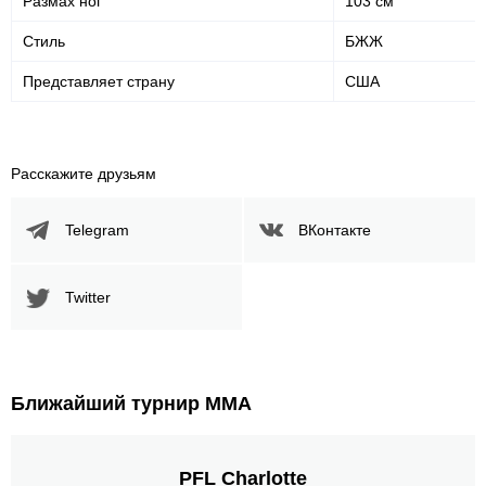
Размах ног
103 см
Корпус
224
19%
Стиль
БЖЖ
Представляет страну
США
Tony Ferguson vs Anthony Pettis | FREE
Ноги
FIGHT | UFC 296
259
21%
Расскажите друзьям
Telegram
ВКонтакте
Twitter
Ближайший турнир ММА
PFL Charlotte