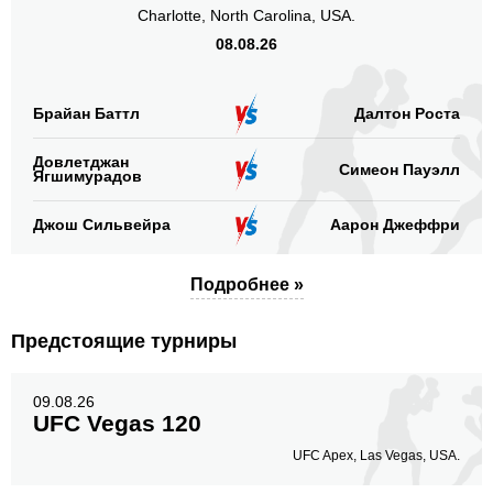
Charlotte, North Carolina, USA.
08.08.26
Брайан Баттл
Далтон Роста
Довлетджан
Симеон Пауэлл
Ягшимурадов
Джош Сильвейра
Аарон Джеффри
Подробнее »
Предстоящие турниры
09.08.26
UFC Vegas 120
UFC Apex, Las Vegas, USA.