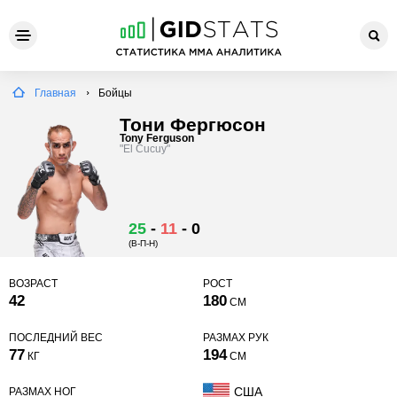
Главная
Бойцы
Тони Фергюсон
Tony Ferguson
"El Cucuy"
25
-
11
-
0
(В-П-Н)
ВОЗРАСТ
РОСТ
42
180
СМ
ПОСЛЕДНИЙ ВЕС
РАЗМАХ РУК
77
194
КГ
СМ
США
РАЗМАХ НОГ