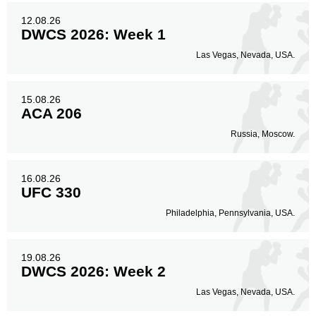
12.08.26
DWCS 2026: Week 1
Las Vegas, Nevada, USA.
15.08.26
ACA 206
Russia, Moscow.
16.08.26
UFC 330
Philadelphia, Pennsylvania, USA.
19.08.26
DWCS 2026: Week 2
Las Vegas, Nevada, USA.