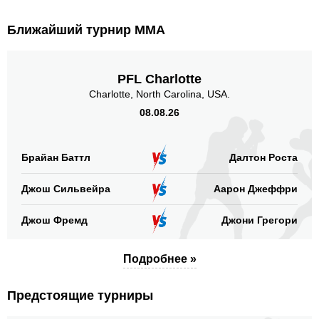
Ближайший турнир ММА
PFL Charlotte
Charlotte, North Carolina, USA.
08.08.26
Брайан Баттл
Далтон Роста
Джош Сильвейра
Аарон Джеффри
Джош Фремд
Джони Грегори
Подробнее »
Предстоящие турниры