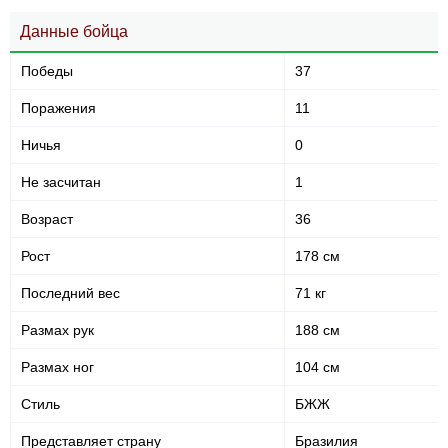
Статистика боев по организациям
Данные бойца
Организация
Боев
Победы
37
UFC
37
IBJJF
1
Поражения
11
ROC
1
Ничья
0
SFT
1
Не определено
11
Не засчитан
1
Позиция акцентированных
Возраст
36
ударов
Рост
178 см
Последний вес
71 кг
Размах рук
188 см
В стойке
В клинче
В партере
Размах ног
104 см
405
(57%)
149
(21%)
155
(22%)
Стиль
БЖЖ
Голова
410
58%
Представляет страну
Бразилия