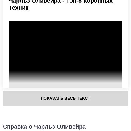
Чарльз Оливейра - Топ-5 Коронных
Техник
53
54
53%
54%
Точность
Защита от
акцентированных ударов
акцентированного удара
1044
169
1044
1693
Нанесено ударов
Выброшено ударов
62
20
62%
0.20
Точность ударов
Нокдаунов за бой в
среднем
ПОКАЗАТЬ ВЕСЬ ТЕКСТ
20
0.20
Попыток переворотов за
бой
Справка о Чарльз Оливейра