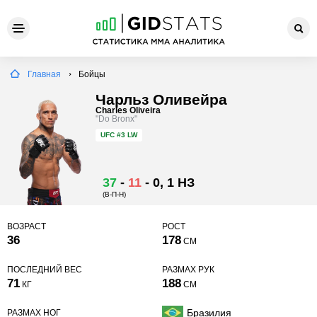
Главная
Бойцы
Чарльз Оливейра
Charles Oliveira
"Do Bronx"
UFC
#3 LW
37
-
11
-
0
, 1 НЗ
(В-П-Н)
ВОЗРАСТ
РОСТ
36
178
СМ
ПОСЛЕДНИЙ ВЕС
РАЗМАХ РУК
71
188
КГ
СМ
Бразилия
РАЗМАХ НОГ