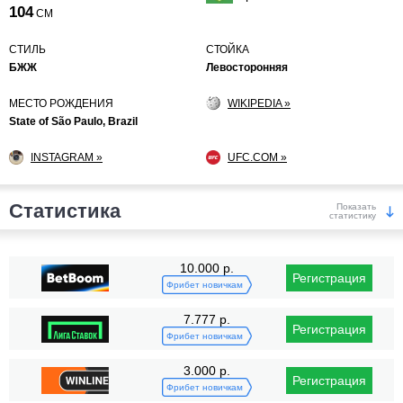
104
СМ
СТИЛЬ
СТОЙКА
БЖЖ
Левосторонняя
МЕСТО РОЖДЕНИЯ
WIKIPEDIA »
State of São Paulo, Brazil
INSTAGRAM »
UFC.COM »
Статистика
Показать
статистику
Победы
10.000 р.
Регистрация
Фрибет новичкам
7.777 р.
Регистрация
Фрибет новичкам
3.000 р.
Регистрация
KO/TKO
РЕШ
САБ
Фрибет новичкам
4
(15%)
4
(15%)
18
(70%)