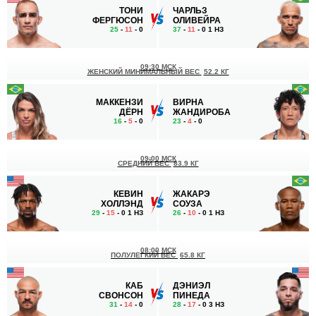
ТОНИ
ЧАРЛЬЗ
ФЕРГЮСОН
ОЛИВЕЙРА
25
-
11
- 0
37
-
11
- 0 1 НЗ
09:30 МСК
ЖЕНСКИЙ МИНИМАЛЬНЫЙ ВЕС
52.2 КГ
МАККЕНЗИ
ВИРНА
ДЁРН
ЖАНДИРОБА
16
-
5
- 0
23
-
4
- 0
09:00 МСК
СРЕДНИЙ ВЕС
83.9 КГ
КЕВИН
ЖАКАРЭ
ХОЛЛЭНД
СОУЗА
29
-
15
- 0 1 НЗ
26
-
10
- 0 1 НЗ
08:00 МСК
ПОЛУЛЕГКИЙ ВЕС
65.8 КГ
КАБ
ДЭНИЭЛ
СВОНСОН
ПИНЕДА
31
-
14
- 0
28
-
17
- 0 3 НЗ