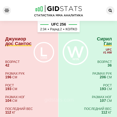
Джуниор дос Сантос - Сири
UFC 256
2:34
•
Раунд 2
•
KO/TKO
Джуниор
Сирил
дос Сантос
Ган
UFC
#1 HW
ВОЗРАСТ
ВОЗРАСТ
42
36
РАЗМАХ РУК
РАЗМАХ РУК
196
206
СМ
СМ
РОСТ
РОСТ
193
193
СМ
СМ
РАЗМАХ НОГ
РАЗМАХ НОГ
104
107
СМ
СМ
ПОСЛЕДНИЙ ВЕС
ПОСЛЕДНИЙ ВЕС
112
112
КГ
КГ