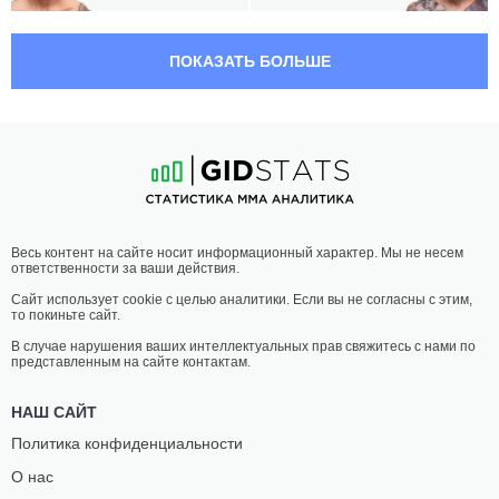
07:30 МСК
ЛЕГКИЙ ВЕС
70.3 КГ
ПОКАЗАТЬ БОЛЬШЕ
РЕНАТО
РАФАЭЛЬ
МОЙКАНО
ФИЗИЕВ
21
-
7
- 1
13
-
5
- 0
07:00 МСК
ПОЛУЛЕГКИЙ ВЕС
65.8 КГ
ГЭВИН
БИЛЛИ
Весь контент на сайте носит информационный характер. Мы не несем
ТАКЕР
КУАРАНТИЛЛО
ответственности за ваши действия.
13
-
3
- 0
18
-
7
- 0
Сайт использует cookie с целью аналитики. Если вы не согласны с этим,
то покиньте сайт.
06:30 МСК
ЖЕНСКИЙ МИНИМАЛЬНЫЙ ВЕС
52.2 КГ
В случае нарушения ваших интеллектуальных прав свяжитесь с нами по
представленным на сайте контактам.
ТИША
СЭМ
ПЕННИНГТОН
ХЬЮЗ
НАШ САЙТ
15
-
8
- 0
11
-
7
- 0
Политика конфиденциальности
О нас
06:00 МСК
ПОЛУЛЕГКИЙ ВЕС
65.8 КГ