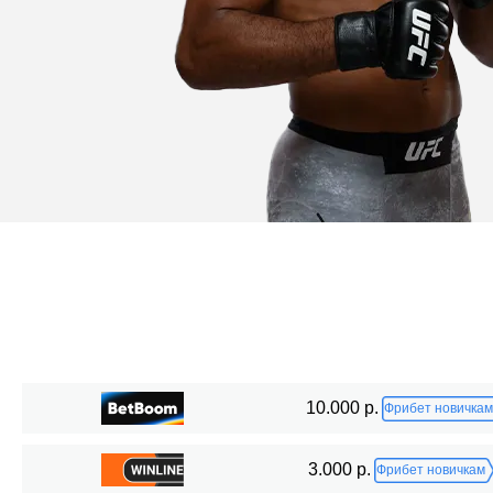
Статистика боев по организациям
10.000 р.
Фрибет новичкам
Организация
Боев
3.000 р.
Фрибет новичкам
UFC
16