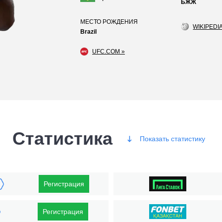
БЖЖ
МЕСТО РОЖДЕНИЯ
WIKIPEDIA
Brazil
UFC.COM »
Статистика
Показать
статистику
Победы
Регистрация
Регистрация