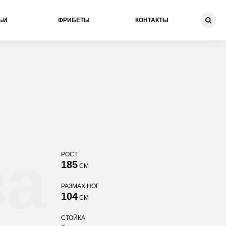
ЬИ
ФРИБЕТЫ
КОНТАКТЫ
за
РОСТ
185
СМ
РАЗМАХ НОГ
104
СМ
СТОЙКА