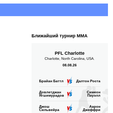
Тейкдаунов
Попыток
выполнено
тейкдаунов
Ближайший турнир ММА
2.82
6.22
2.82
6.22
Наносит
Пропускает
PFL Charlotte
акцентированных
акцентированных
ударов в минуту
ударов в минуту
Charlotte, North Carolina, USA.
08.08.26
Брайан Баттл
Далтон Роста
52
53
52%
53%
Довлетджан
Симеон
Точность
Защита от
Ягшимурадов
Пауэлл
акцентированных
акцентированного
ударов
удара
Джош
Аарон
Сильвейра
Джеффри