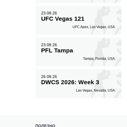
23.08.26
UFC Vegas 121
UFC Apex, Las Vegas, USA.
23.08.26
PFL Tampa
Tampa, Florida, USA.
26.08.26
DWCS 2026: Week 3
Las Vegas, Nevada, USA.
ПОЛЕЗНО