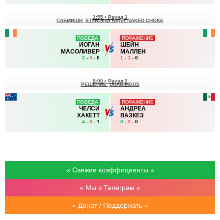
1:55
•
Раунд 1
САБМИШН
STANDING REAR NAKED CHOKE
ПОБЕДА
ПОРАЖЕНИЕ
ИОГАН
ШЕЙН
МАСОЛИВЕР
МАЛЛЕН
2
-
0
- 0
1
-
1
- 0
5:00
•
Раунд 3
РЕШЕНИЕ
UNANIMOUS
ПОБЕДА
ПОРАЖЕНИЕ
ЧЕЛСИ
АНДРЕА
ХАКЕТТ
ВАЗКЕЗ
4
-
3
- 1
8
-
3
- 0
« Свежие коэффициенты »
« Мы в Телеграм »
« Донат / Поддержать »