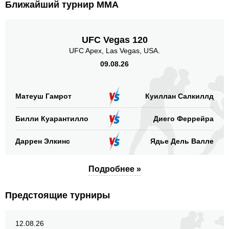
Ближайший турнир ММА
UFC Vegas 120
UFC Apex, Las Vegas, USA.
09.08.26
Матеуш Гамрот
Куиллан Салкиллд
Билли Куарантилло
Диего Феррейра
Даррен Элкинс
Ядье Дель Валле
Подробнее »
Предстоящие турниры
12.08.26