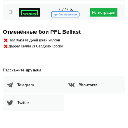
7.777 р.
3
Регистрация
Фрибет новичкам
Отменённые бои PFL Belfast
Пол Хьюз
vs
Джей Джей Уилсон
Дарраг Келли
vs
Серджио Коссио
Расскажите друзьям
Telegram
ВКонтакте
Twitter