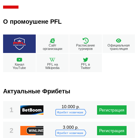
О промоушене PFL
Сайт
Расписание
Официальная
организации
турниров
трансляция
Канал
PFL на
PFL в
YouTube
Wikipedia
Twitter
Актуальные Фрибеты
10.000 р.
1
Регистрация
Фрибет новичкам
3.000 р.
2
Регистрация
Фрибет новичкам