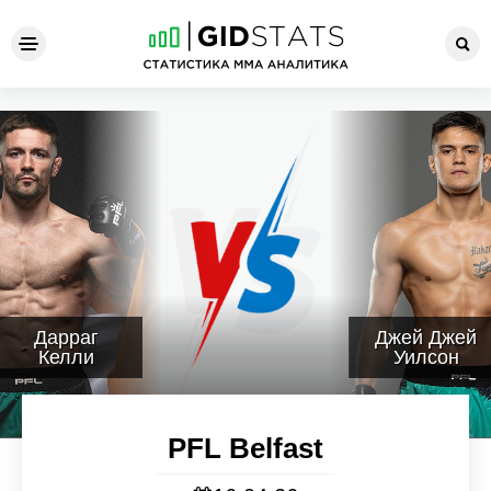
PFL Belfast
Дарраг
Джей Джей
Келли
Уилсон
PFL Belfast