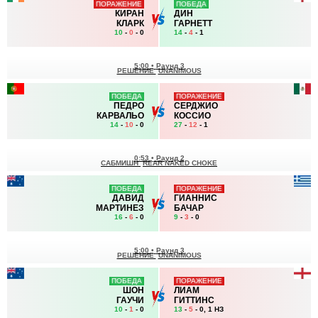
ПОРАЖЕНИЕ
ПОБЕДА
КИРАН
ДИН
КЛАРК
ГАРНЕТТ
10
-
0
- 0
14
-
4
- 1
5:00
•
Раунд 3
РЕШЕНИЕ
UNANIMOUS
ПОБЕДА
ПОРАЖЕНИЕ
ПЕДРО
СЕРДЖИО
КАРВАЛЬО
КОССИО
14
-
10
- 0
27
-
12
- 1
0:53
•
Раунд 2
САБМИШН
REAR NAKED CHOKE
ПОБЕДА
ПОРАЖЕНИЕ
ДАВИД
ГИАННИС
МАРТИНЕЗ
БАЧАР
16
-
6
- 0
9
-
3
- 0
5:00
•
Раунд 3
РЕШЕНИЕ
UNANIMOUS
ПОБЕДА
ПОРАЖЕНИЕ
ШОН
ЛИАМ
ГАУЧИ
ГИТТИНС
10
-
1
- 0
13
-
5
- 0, 1 НЗ