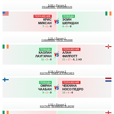
5:00
•
Раунд 3
РЕШЕНИЕ
UNANIMOUS
ПОРАЖЕНИЕ
ПОБЕДА
КРИС
ЭОИН
МИКСАН
ШЕРИДАН
7
-
1
- 0
4
-
0
- 0
1:11
•
Раунд 1
САБМИШН
FACE CRANK
ПОБЕДА
ПОРАЖЕНИЕ
КАОЛАН
АЛАН
ЛАУГХРАН
ФИЛПОТТ
11
-
3
- 0
21
-
17
- 0, 1 НЗ
4:16
•
Раунд 2
KO/TKO
KNEE & PUNCHES
ПОБЕДА
ПОРАЖЕНИЕ
ОМРАН
ЧЕКУИНА
ЧААБАН
НОСО ПЕДРО
9
-
1
- 0
10
-
4
- 0
1:52
•
Раунд 1
KO/TKO
SPINNING ELBOW