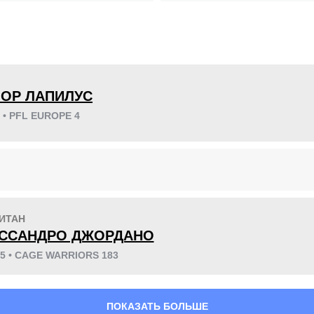
KO/TKO
РЕШ
САБ
7
(54%)
3
(23%)
3
(23%)
ЛОР ЛАПИЛУС
5 • PFL EUROPE 4
40
6
10:05
6
Среднее время боя
Финиши в первом
раунде
ИТАН
ССАНДРО ДЖОРДАНО
25 • CAGE WARRIORS 183
ПОКАЗАТЬ БОЛЬШЕ