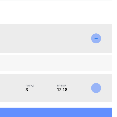
KO/TKO
РЕШ
САБ
2
(50%)
2
(50%)
0
РАУНД
ВРЕМЯ
3
12.18