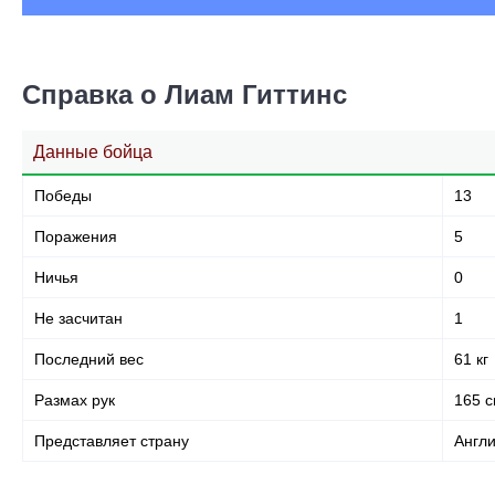
Справка о Лиам Гиттинс
Данные бойца
Победы
13
Поражения
5
Ничья
0
Не засчитан
1
Последний вес
61 кг
Размах рук
165 
Представляет страну
Англ