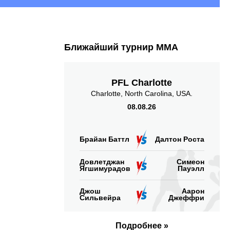
Ближайший турнир ММА
PFL Charlotte
Charlotte, North Carolina, USA.
08.08.26
Брайан Баттл
Далтон Роста
Довлетджан
Симеон
Ягшимурадов
Пауэлл
Джош
Аарон
Сильвейра
Джеффри
Подробнее »