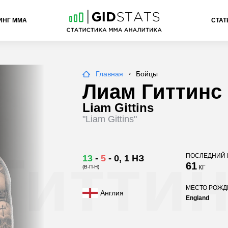
ИНГ ММА
СТАТ
Главная
Бойцы
Лиам Гиттинс
Liam Gittins
"Liam Gittins"
Гитти
ПОСЛЕДНИЙ 
13
-
5
-
0
, 1 НЗ
61
(В-П-Н)
КГ
МЕСТО РОЖ
Англия
England