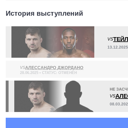
Cage Warriors
15
SMFC
1
История выступлений
ТЕЙ
VS
13.12.202
АЛЕССАНДРО ДЖОРДАНО
VS
28.06.2025 • СТАТУС: ОТМЕНЁН
НЕ ЗАСЧ
АЛЕ
VS
08.03.20