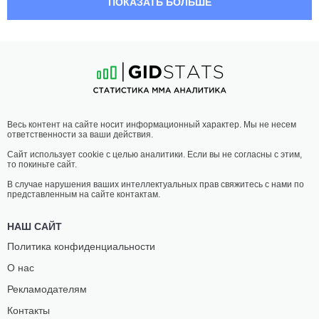
ПОКАЗАТЬ БОЛЬШЕ
ДОМЕН
ТИМОН
ВЕРГЛЕС
ХАСС
0
-
1
- 0
1
-
0
- 0
21:00 МСК
•
3 x 5
ПОЛУЛЕГКИЙ ВЕС
65.8 КГ
ЭДИН
САНДРО
Весь контент на сайте носит информационный характер. Мы не несем
РАМДЕДОВИЧ
ПОЛИК
ответственности за ваши действия.
1
-
0
- 0
4
-
1
- 0
Сайт использует cookie с целью аналитики. Если вы не согласны с этим,
то покиньте сайт.
20:30 МСК
•
3 x 5
НАИЛЕГЧАЙШИЙ ВЕС
56.7 КГ
В случае нарушения ваших интеллектуальных прав свяжитесь с нами по
представленным на сайте контактам.
МАЯ
ВИКТОРИЯ
ДРНОВСЕК
ВОЙТЕХОВСКА
НАШ САЙТ
2
-
0
- 0
4
-
5
- 0
Политика конфиденциальности
О нас
20:00 МСК
•
3 x 3
СРЕДНИЙ ВЕС
83.9 КГ
Рекламодателям
ЛЕОНАРДО
ТИЛЕН
Контакты
МЕДЕОТ
БРЕГАНТ