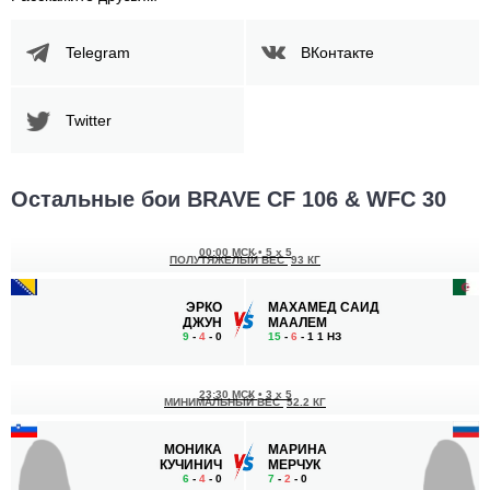
Telegram
ВКонтакте
Twitter
Остальные бои BRAVE CF 106 & WFC 30
00:00 МСК
•
5 x 5
ПОЛУТЯЖЕЛЫЙ ВЕС
93 КГ
ЭРКО
МАХАМЕД САИД
ДЖУН
МААЛЕМ
9
-
4
- 0
15
-
6
- 1 1 НЗ
23:30 МСК
•
3 x 5
МИНИМАЛЬНЫЙ ВЕС
52.2 КГ
МОНИКА
МАРИНА
КУЧИНИЧ
МЕРЧУК
6
-
4
- 0
7
-
2
- 0