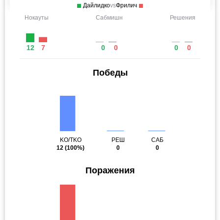
Дайлидко
vs
Фрилич
Нокауты
Сабмишн
Решения
12
7
0
0
0
0
Победы
KO/TKO
РЕШ
САБ
12
(100%)
0
0
Поражения