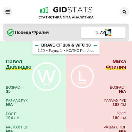
Павел Дайлидко - Миха Фр
1.72
Победа
Фрилич
BRAVE CF 106 & WFC 30
1:20
•
Раунд 1
•
KO/TKO Punches
Павел
Миха
Дайлидко
Фрилич
ВОЗРАСТ
ВОЗРАСТ
35
N/A
РАЗМАХ РУК
РАЗМАХ РУК
N/A
188
СМ
РОСТ
РОСТ
194
180
СМ
СМ
РАЗМАХ НОГ
РАЗМАХ НОГ
N/A
N/A