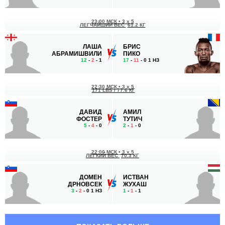
23:00 МСК
•
3 x 5
ЛЕГЧАЙШИЙ ВЕС
61.2 КГ
ЛАША
БРИС
АБРАМИШВИЛИ
ПИКО
12
-
2
- 1
17
-
11
- 0 1 НЗ
22:30 МСК
•
3 x 5
171 LBS / 77.6 КГ
ДАВИД
АМИЛ
ФОСТЕР
ТУТИЧ
5
-
4
- 0
2
-
1
- 0
22:00 МСК
•
3 x 5
ЛЕГКИЙ ВЕС
70.3 КГ
ДОМЕН
ИСТВАН
ДРНОВСЕК
ЖУХАШ
3
-
2
- 0 1 НЗ
1
-
1
- 1
21:30 МСК
•
3 x 5
ПОЛУТЯЖЕЛЫЙ ВЕС
93 КГ