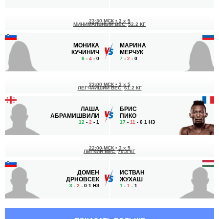
23:30 МСК
•
3 x 5
МИНИМАЛЬНЫЙ ВЕС
52.2 КГ
МОНИКА
МАРИНА
КУЧИНИЧ
МЕРЧУК
6
-
4
- 0
7
-
2
- 0
23:00 МСК
•
3 x 5
ЛЕГЧАЙШИЙ ВЕС
61.2 КГ
ЛАША
БРИС
АБРАМИШВИЛИ
ПИКО
12
-
2
- 1
17
-
11
- 0 1 НЗ
22:00 МСК
•
3 x 5
ЛЕГКИЙ ВЕС
70.3 КГ
ДОМЕН
ИСТВАН
ДРНОВСЕК
ЖУХАШ
3
-
2
- 0 1 НЗ
1
-
1
- 1
21:30 МСК
•
3 x 5
ПОЛУТЯЖЕЛЫЙ ВЕС
93 КГ