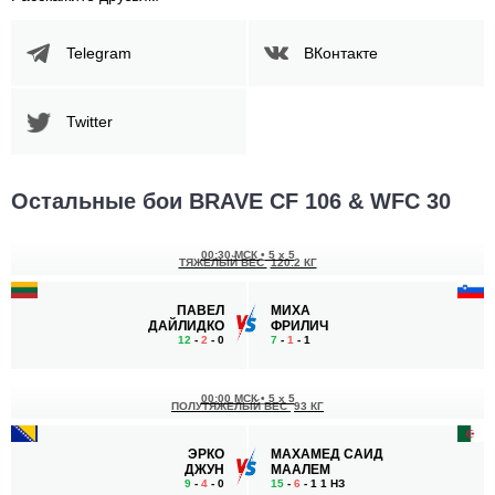
Telegram
ВКонтакте
Twitter
Остальные бои BRAVE CF 106 & WFC 30
00:30 МСК
•
5 x 5
ТЯЖЕЛЫЙ ВЕС
120.2 КГ
ПАВЕЛ
МИХА
ДАЙЛИДКО
ФРИЛИЧ
12
-
2
- 0
7
-
1
- 1
00:00 МСК
•
5 x 5
ПОЛУТЯЖЕЛЫЙ ВЕС
93 КГ
ЭРКО
МАХАМЕД САИД
ДЖУН
МААЛЕМ
9
-
4
- 0
15
-
6
- 1 1 НЗ