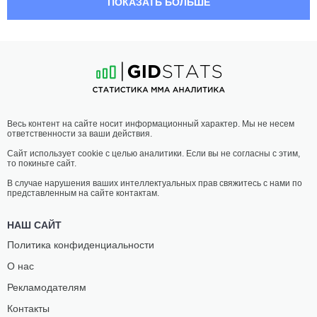
ПОКАЗАТЬ БОЛЬШЕ
ДОМЕН
ТИМОН
ВЕРГЛЕС
ХАСС
0
-
1
- 0
1
-
0
- 0
21:00 МСК
•
3 x 5
ПОЛУЛЕГКИЙ ВЕС
65.8 КГ
ЭДИН
САНДРО
Весь контент на сайте носит информационный характер. Мы не несем
РАМДЕДОВИЧ
ПОЛИК
ответственности за ваши действия.
1
-
0
- 0
4
-
1
- 0
Сайт использует cookie с целью аналитики. Если вы не согласны с этим,
то покиньте сайт.
20:30 МСК
•
3 x 5
НАИЛЕГЧАЙШИЙ ВЕС
56.7 КГ
В случае нарушения ваших интеллектуальных прав свяжитесь с нами по
представленным на сайте контактам.
МАЯ
ВИКТОРИЯ
ДРНОВСЕК
ВОЙТЕХОВСКА
НАШ САЙТ
2
-
0
- 0
4
-
5
- 0
Политика конфиденциальности
О нас
20:00 МСК
•
3 x 3
СРЕДНИЙ ВЕС
83.9 КГ
Рекламодателям
ЛЕОНАРДО
ТИЛЕН
Контакты
МЕДЕОТ
БРЕГАНТ