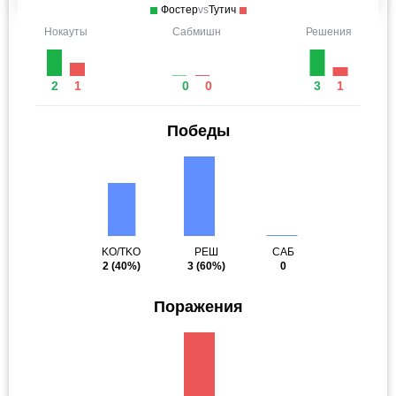
Фостер
vs
Тутич
Нокауты
Сабмишн
Решения
2
1
0
0
3
1
Победы
KO/TKO
РЕШ
САБ
2
(40%)
3
(60%)
0
Поражения