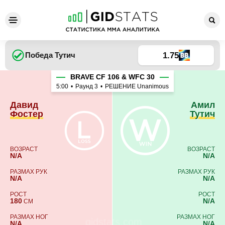
Давид Фостер - Амил Тутич
1.75
Победа
Тутич
BRAVE CF 106 & WFC 30
5:00
•
Раунд 3
•
РЕШЕНИЕ Unanimous
Давид
Амил
Фостер
Тутич
ВОЗРАСТ
ВОЗРАСТ
N/A
N/A
РАЗМАХ РУК
РАЗМАХ РУК
N/A
N/A
РОСТ
РОСТ
180
N/A
СМ
РАЗМАХ НОГ
РАЗМАХ НОГ
N/A
N/A