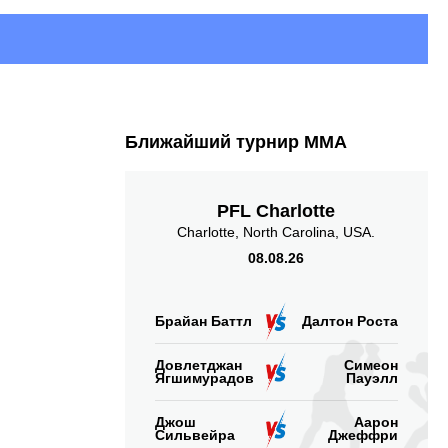
Ближайший турнир ММА
PFL Charlotte
Charlotte, North Carolina, USA.
08.08.26
Брайан Баттл
Далтон Роста
Довлетджан
Симеон
Ягшимурадов
Пауэлл
Джош
Аарон
Сильвейра
Джеффри