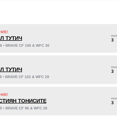
KO/TKO
РЕШ
САБ
НИЕ!
2
(40%)
3
(60%)
0
РАУ
Л ТУТИЧ
3
26 • BRAVE CF 106 & WFC 30
53
1
13:22
1
!
РАУ
Л ТУТИЧ
3
Среднее время боя
Финиши в первом
раунде
25 • BRAVE CF 102 & WFC 29
НИЕ!
РАУ
СТИЯН ТОНИСИТЕ
3
25 • BRAVE CF 96 & WFC 28