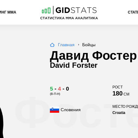
ИНГ ММА
СТАТ
Главная
Бойцы
Давид Фостер
David Forster
РОСТ
5
-
4
-
0
 Фост
180
(В-П-Н)
СМ
МЕСТО РОЖ
Словения
Croatia