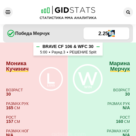
Моника Кучинич - Марина 
2.25
Победа
Мерчук
BRAVE CF 106 & WFC 30
5:00
•
Раунд 3
•
РЕШЕНИЕ Split
Моника
Марина
Кучинич
Мерчук
ВОЗРАСТ
ВОЗРАСТ
30
30
РАЗМАХ РУК
РАЗМАХ РУК
165
N/A
СМ
РОСТ
РОСТ
157
160
СМ
СМ
РАЗМАХ НОГ
РАЗМАХ НОГ
N/A
N/A