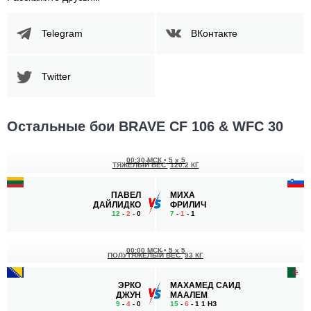
Telegram
ВКонтакте
Twitter
Остальные бои BRAVE CF 106 & WFC 30
00:30 МСК
•
5 x 5
ТЯЖЕЛЫЙ ВЕС
120.2 КГ
ПАВЕЛ
МИХА
ДАЙЛИДКО
ФРИЛИЧ
12
-
2
- 0
7
-
1
- 1
00:00 МСК
•
5 x 5
ПОЛУТЯЖЕЛЫЙ ВЕС
93 КГ
ЭРКО
МАХАМЕД САИД
ДЖУН
МААЛЕМ
9
-
4
- 0
15
-
6
- 1 1 НЗ