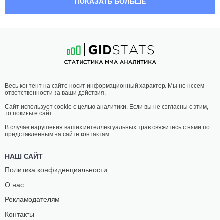
ПОКАЗАТЬ БОЛЬШЕ
ДОМЕН
ТИМОН
ВЕРГЛЕС
ХАСС
0
-
1
- 0
1
-
0
- 0
21:00 МСК
•
3 x 5
ПОЛУЛЕГКИЙ ВЕС
65.8 КГ
ЭДИН
САНДРО
Весь контент на сайте носит информационный характер. Мы не несем
РАМДЕДОВИЧ
ПОЛИК
ответственности за ваши действия.
1
-
0
- 0
4
-
1
- 0
Сайт использует cookie с целью аналитики. Если вы не согласны с этим,
то покиньте сайт.
20:30 МСК
•
3 x 5
НАИЛЕГЧАЙШИЙ ВЕС
56.7 КГ
В случае нарушения ваших интеллектуальных прав свяжитесь с нами по
представленным на сайте контактам.
МАЯ
ВИКТОРИЯ
ДРНОВСЕК
ВОЙТЕХОВСКА
НАШ САЙТ
2
-
0
- 0
4
-
5
- 0
Политика конфиденциальности
О нас
20:00 МСК
•
3 x 3
СРЕДНИЙ ВЕС
83.9 КГ
Рекламодателям
ЛЕОНАРДО
ТИЛЕН
Контакты
МЕДЕОТ
БРЕГАНТ