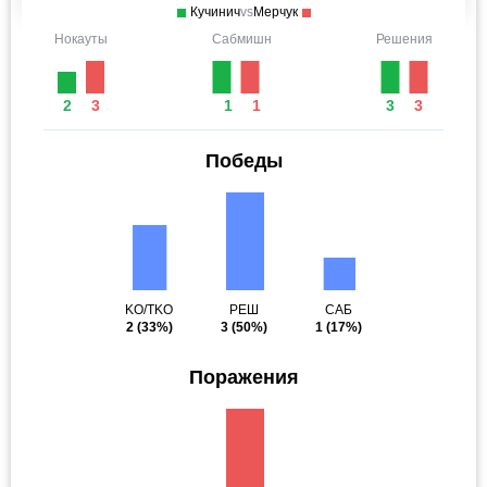
Кучинич
vs
Мерчук
Нокауты
Сабмишн
Решения
2
3
1
1
3
3
Победы
KO/TKO
РЕШ
САБ
2
(33%)
3
(50%)
1
(17%)
Поражения