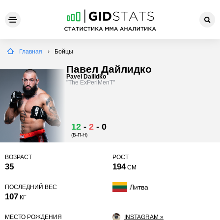
Главная
Бойцы
Павел Дайлидко
Pavel Dailidko
"The ExPeriMenT"
12
-
2
-
0
(В-П-Н)
ВОЗРАСТ
РОСТ
35
194
СМ
Литва
ПОСЛЕДНИЙ ВЕС
107
КГ
МЕСТО РОЖДЕНИЯ
INSTAGRAM »