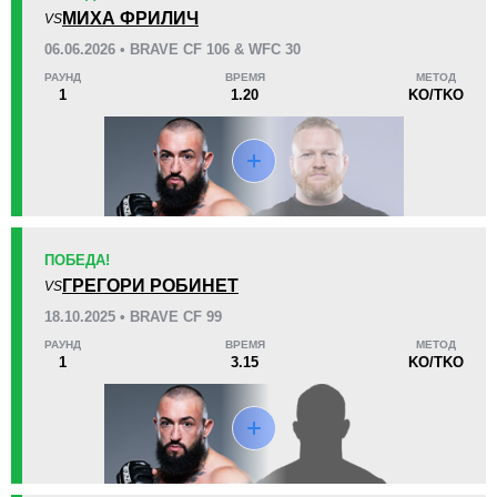
KO/TKO
РЕШ
САБ
МИХА ФРИЛИЧ
VS
2
(100%)
0
0
06.06.2026 • BRAVE CF 106 & WFC 30
РАУНД
ВРЕМЯ
МЕТОД
12
9
3:06
9
1
1.20
KO/TKO
Среднее время боя
Финиши в первом раунде
Статистика боев по организациям
Организация
Боев
ПОБЕДА!
AFC
1
ГРЕГОРИ РОБИНЕТ
VS
BCF
8
18.10.2025 • BRAVE CF 99
CS
3
РАУНД
ВРЕМЯ
МЕТОД
1
3.15
KO/TKO
KFS
1