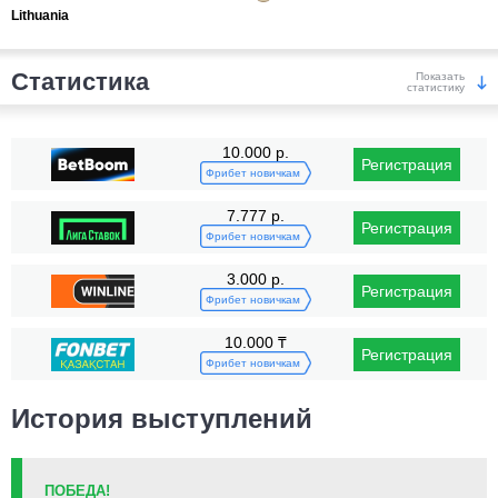
Lithuania
Статистика
Показать
статистику
Победы
10.000 р.
Регистрация
Фрибет новичкам
7.777 р.
Регистрация
Фрибет новичкам
3.000 р.
Регистрация
KO/TKO
РЕШ
САБ
Фрибет новичкам
12
(100%)
0
0
10.000 ₸
Регистрация
Поражения
Фрибет новичкам
История выступлений
ПОБЕДА!