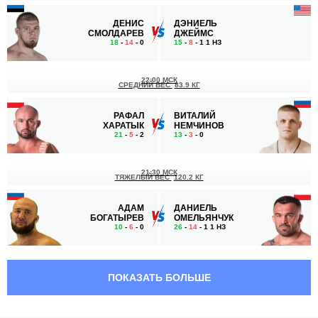
ДЕНИС
ДЭНИЕЛЬ
СМОЛДАРЕВ
ДЖЕЙМС
18
-
14
- 0
15
-
8
- 1 1 НЗ
22:00 МСК
СРЕДНИЙ ВЕС
83.9 КГ
РАФАЛ
ВИТАЛИЙ
ХАРАТЫК
НЕМЧИНОВ
21
-
5
- 2
13
-
3
- 0
21:30 МСК
ТЯЖЕЛЫЙ ВЕС
120.2 КГ
АДАМ
ДАНИЕЛЬ
БОГАТЫРЕВ
ОМЕЛЬЯНЧУК
10
-
6
- 0
26
-
14
- 1 1 НЗ
21:00 МСК
ПОЛУЛЕГКИЙ ВЕС
65.8 КГ
ПОКАЗАТЬ БОЛЬШЕ
БИБЕРТ
ДИЕГО
ТУМЕНОВ
БРАНДАО