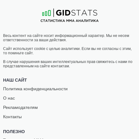
16
-
2
- 0
29
-
22
- 0
20:30 МСК
ПОЛУЛЕГКИЙ ВЕС
65.8 КГ
ЭЛИСМАР
ТУРАЛ
Весь контент на сайте носит информационный характер. Мы не несем
ЛИМА
РАГИМОВ
ответственности за ваши действия.
31
-
13
- 0
21
-
10
- 0
Сайт использует cookie с целью аналитики. Если вы не согласны с этим,
то покиньте сайт.
20:00 МСК
ПОЛУСРЕДНИЙ ВЕС
77.1 КГ
В случае нарушения ваших интеллектуальных прав свяжитесь с нами по
представленным на сайте контактам.
ИРВИНГ
АЛТЫНБЕК
МАЧАДО
МАМАШОВ
НАШ САЙТ
19
-
13
- 2 1 НЗ
20
-
5
- 1 1 НЗ
Политика конфиденциальности
О нас
19:30 МСК
ЛЕГКИЙ ВЕС
70.3 КГ
Рекламодателям
ЖОРАБЕК
САМВЕЛ
Контакты
ТЕШЕБАЕВ
ВАРДАНЯН
8
-
6
- 0
9
-
1
- 0
ПОЛЕЗНО
19:00 МСК