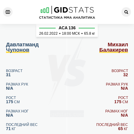
Давлатманд Чупонов - Мих
ACA 136
26.02.2022
•
18:00
МСК
•
65.8 кг
Давлатманд
Михаил
Чупонов
Балакирев
ВОЗРАСТ
ВОЗРАСТ
31
32
РАЗМАХ РУК
РАЗМАХ РУК
N/A
N/A
РОСТ
РОСТ
175
175
СМ
СМ
РАЗМАХ НОГ
РАЗМАХ НОГ
N/A
N/A
ПОСЛЕДНИЙ ВЕС
ПОСЛЕДНИЙ ВЕС
71
65
КГ
КГ