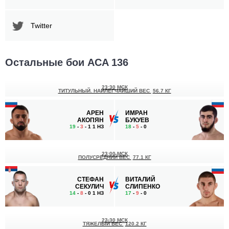
Twitter
Остальные бои ACA 136
23:30 МСК
ТИТУЛЬНЫЙ. НАИЛЕГЧАЙШИЙ ВЕС
56.7 КГ
АРЕН
ИМРАН
АКОПЯН
БУКУЕВ
19
-
3
- 1 1 НЗ
18
-
5
- 0
23:00 МСК
ПОЛУСРЕДНИЙ ВЕС
77.1 КГ
СТЕФАН
ВИТАЛИЙ
СЕКУЛИЧ
СЛИПЕНКО
14
-
8
- 0 1 НЗ
17
-
9
- 0
22:30 МСК
ТЯЖЕЛЫЙ ВЕС
120.2 КГ