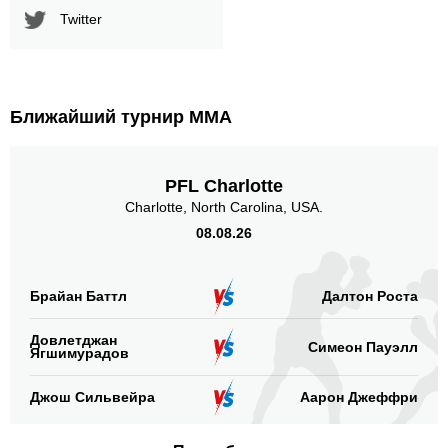
Twitter
Ближайший турнир ММА
PFL Charlotte
Charlotte, North Carolina, USA.
08.08.26
Брайан Баттл
Далтон Роста
Довлетджан
Симеон Пауэлл
Ягшимурадов
Джош Сильвейра
Аарон Джеффри