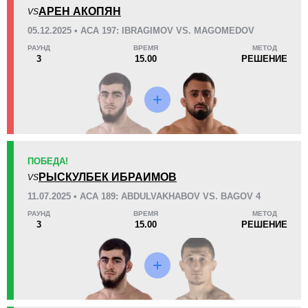
KO/TKO
РЕШ
САБ
АРЕН АКОПЯН
VS
0
4
(80%)
1
(20%)
05.12.2025 • ACA 197: IBRAGIMOV VS. MAGOMEDOV
РАУНД
ВРЕМЯ
МЕТОД
49
4
12:17
4
3
15.00
РЕШЕНИЕ
Среднее время боя
Финиши в первом раунде
Статистика боев по организациям
Организация
Боев
ПОБЕДА!
ACA
14
РЫСКУЛБЕК ИБРАИМОВ
VS
AFC
9
11.07.2025 • ACA 189: ABDULVAKHABOV VS. BAGOV 4
РАУНД
ВРЕМЯ
МЕТОД
3
15.00
РЕШЕНИЕ