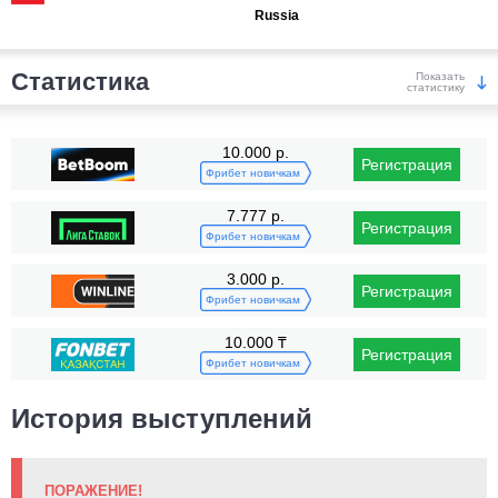
Russia
Статистика
Показать
статистику
Победы
10.000 р.
Регистрация
Фрибет новичкам
7.777 р.
Регистрация
Фрибет новичкам
3.000 р.
Регистрация
KO/TKO
РЕШ
САБ
Фрибет новичкам
1
(6%)
10
(56%)
7
(38%)
10.000 ₸
Регистрация
Поражения
Фрибет новичкам
История выступлений
ПОРАЖЕНИЕ!