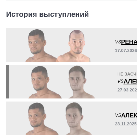
ACB
3
FLC
1
История выступлений
MC
1
Не определено
7
РЕНА
VS
17.07.20
НЕ ЗАСЧ
АЛЕ
VS
27.03.20
АЛЕ
VS
28.11.202