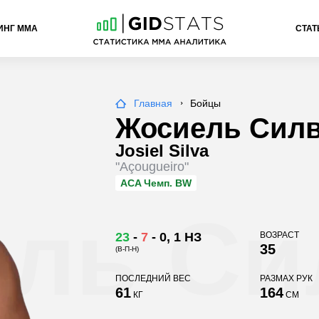
ИНГ ММА
СТАТ
Главная
Бойцы
Жосиель Сил
Josiel Silva
"Açougueiro"
ACA
Чемп. BW
ль Си
23
-
7
-
0
, 1 НЗ
ВОЗРАСТ
35
(В-П-Н)
ПОСЛЕДНИЙ ВЕС
РАЗМАХ РУК
61
164
КГ
СМ