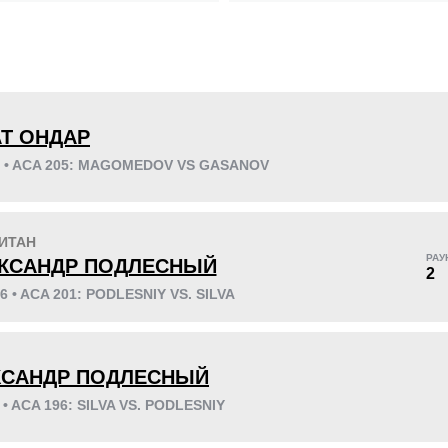
KO/TKO
РЕШ
САБ
7
(44%)
7
(44%)
2
(12%)
Т ОНДАР
26 • ACA 205: MAGOMEDOV VS GASANOV
Неизвестных видов побед:
7
ИТАН
РАУ
КСАНДР ПОДЛЕСНЫЙ
45
5
11:30
5
2
26 • ACA 201: PODLESNIY VS. SILVA
Среднее время боя
Финиши в первом
раунде
КСАНДР ПОДЛЕСНЫЙ
5 • ACA 196: SILVA VS. PODLESNIY