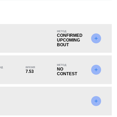
KO/TKO
РЕШ
САБ
МЕТОД
2
(29%)
4
(57%)
1
(14%)
CONFIRMED
UPCOMING
BOUT
МЕТОД
НД
ВРЕМЯ
NO
7.53
CONTEST