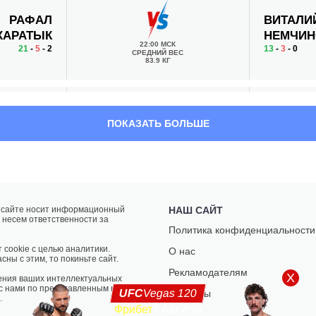
РАФАЛ
ВИТАЛИ
ХАРАТЫК
НЕМЧИН
22:00 МСК
21
-
5
- 2
13
-
3
- 0
СРЕДНИЙ ВЕС
83.9 КГ
АДАМ
ДАНИЕЛ
ПОКАЗАТЬ БОЛЬШЕ
ГАТЫРЕВ
ОМЕЛЬЯ
21:30 МСК
10
-
6
- 0
26
-
14
- 1 1 
ТЯЖЕЛЫЙ ВЕС
120.2 КГ
а сайте носит информационный
НАШ САЙТ
 несем ответственности за
ЭЛИСМАР
ТУРАЛ
Политика конфиденциальности
ЛИМА
РАГИМО
20:30 МСК
 cookie с целью аналитики.
О нас
31
-
13
- 0
21
-
10
- 0
ПОЛУЛЕГКИЙ ВЕС
сны с этим, то покиньте сайт.
65.8 КГ
Рекламодателям
X
ения ваших интеллектуальных
 с нами по представленным на
UFC
Vegas 120
Контакты
.
Фрибет
9 Августа
ИРВИНГ
АЛТЫНБ