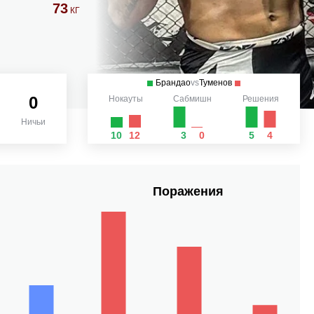
73
КГ
Брандао
vs
Туменов
0
Нокауты
Сабмишн
Решения
Ничьи
10
12
3
0
5
4
Поражения