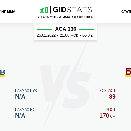
ИНГ ММА
СТАТ
андао
ACA 136
26.02.2022
•
21:00
•
65.8 кг
МСК
в
Б
РАЗМАХ РУК
ВОЗРАСТ
N/A
39
РАЗМАХ НОГ
РОСТ
N/A
170
СМ