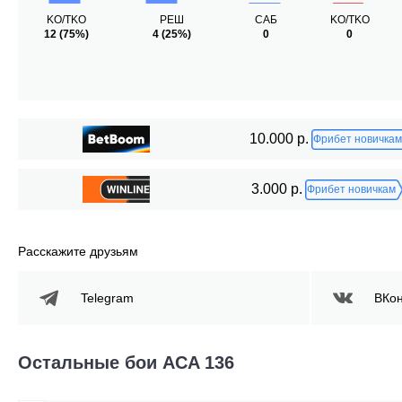
KO/TKO
РЕШ
САБ
KO/TKO
12
(75%)
4
(25%)
0
0
10.000 р.
Фрибет новичкам
3.000 р.
Фрибет новичкам
Расскажите друзьям
Telegram
ВКон
Остальные бои ACA 136