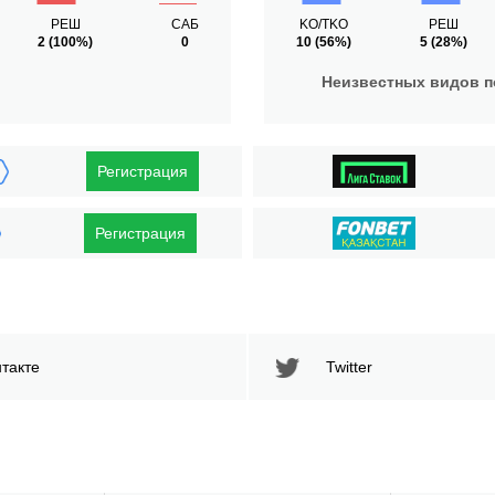
РЕШ
САБ
KO/TKO
РЕШ
2
(100%)
0
10
(56%)
5
(28%)
Неизвестных видов 
Регистрация
Регистрация
такте
Twitter