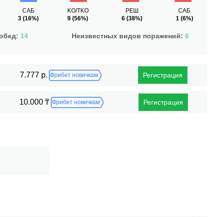
САБ
KO/TKO
РЕШ
САБ
3
(16%)
9
(56%)
6
(38%)
1
(6%)
побед:
14
Неизвестных видов поражений:
6
7.777 р.
Регистрация
Фрибет новичкам
10.000 ₸
Регистрация
Фрибет новичкам