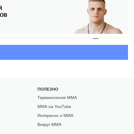
Й
ОВ
Ь
НЧУК
НЗ
ПОЛЕЗНО
Терминология ММА
В
ММА на YouTube
Интересно о ММА
Вокруг ММА
ЕК