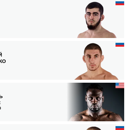
Й
КО
Ь
С
З