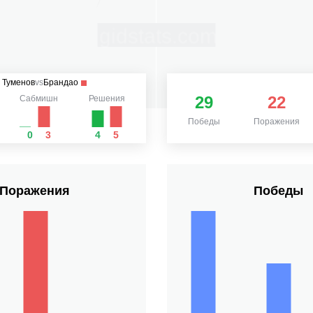
Туменов
vs
Брандао
29
22
Сабмишн
Решения
Победы
Поражения
0
3
4
5
Поражения
Победы