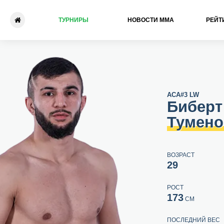
ТУРНИРЫ
НОВОСТИ ММА
РЕЙТ
Биберт Туменов - Диего Бр
ACA
#3 LW
Биберт
Тумено
ВОЗРАСТ
29
РОСТ
173
СМ
ПОСЛЕДНИЙ ВЕС