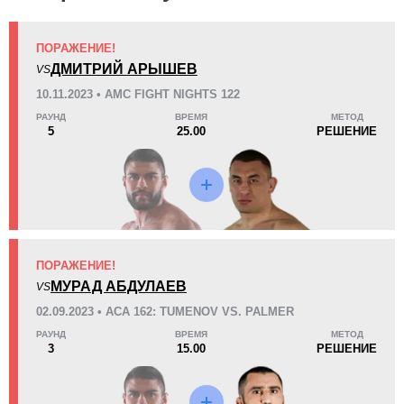
ПОРАЖЕНИЕ!
KO/TKO
РЕШ
САБ
ДМИТРИЙ АРЫШЕВ
VS
2
(18%)
9
(82%)
0
10.11.2023 • AMC FIGHT NIGHTS 122
Неизвестных видов поражений:
2
РАУНД
ВРЕМЯ
МЕТОД
49
5
12:24
5
5
25.00
РЕШЕНИЕ
Среднее время боя
Финиши в первом раунде
Статистика боев по организациям
Организация
Боев
ПОРАЖЕНИЕ!
ACA
8
МУРАД АБДУЛАЕВ
VS
AFT
2
02.09.2023 • ACA 162: TUMENOV VS. PALMER
AMC
1
РАУНД
ВРЕМЯ
МЕТОД
3
15.00
РЕШЕНИЕ
BF
1
CT
1
FCMMA
1