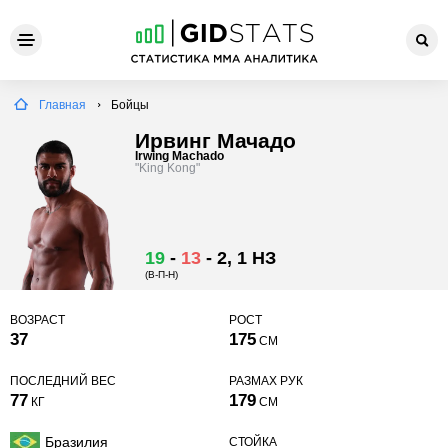
Главная
Бойцы
Ирвинг Мачадо
Irwing Machado
"King Kong"
19
-
13
-
2
, 1 НЗ
(В-П-Н)
ВОЗРАСТ
РОСТ
37
175
СМ
ПОСЛЕДНИЙ ВЕС
РАЗМАХ РУК
77
179
КГ
СМ
Бразилия
СТОЙКА