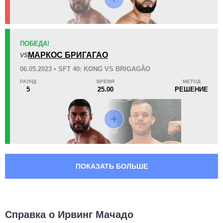
FFS
1
GCF
1
IFC
4
ПОБЕДА!
JFC
1
МАРКОС БРИГАГАО
VS
PFE
1
06.05.2023 • SFT 40: KONG VS BRIGAGÃO
SFT
2
РАУНД
ВРЕМЯ
МЕТОД
SKY
1
5
25.00
РЕШЕНИЕ
Не определено
10
ПОКАЗАТЬ БОЛЬШЕ
Справка о Ирвинг Мачадо