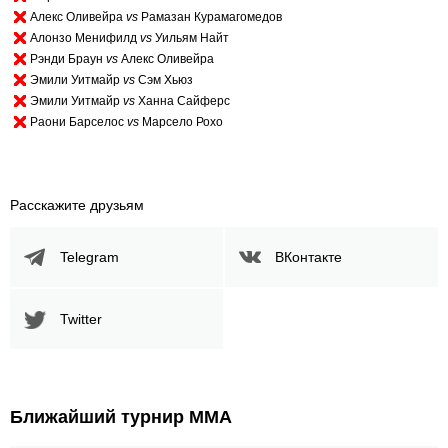
Алекс Оливейра
vs
Рамазан Курамагомедов
Алонзо Менифилд
vs
Уильям Найт
Рэнди Браун
vs
Алекс Оливейра
Эмили Уитмайр
vs
Сэм Хьюз
Эмили Уитмайр
vs
Ханна Сайферс
Раони Барселос
vs
Марсело Рохо
Расскажите друзьям
Telegram
ВКонтакте
Twitter
Ближайший турнир ММА