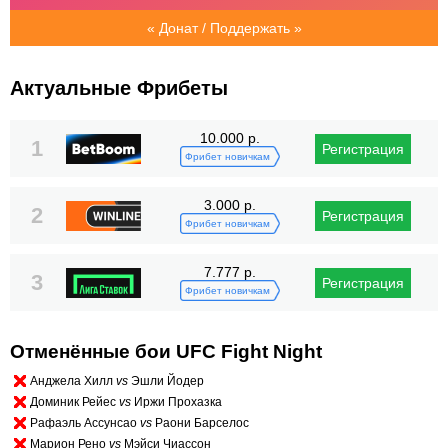
« Донат / Поддержать »
Актуальные Фрибеты
10.000 р.
1
Регистрация
Фрибет новичкам
3.000 р.
2
Регистрация
Фрибет новичкам
7.777 р.
3
Регистрация
Фрибет новичкам
Отменённые бои UFC Fight Night
Анджела Хилл
vs
Эшли Йодер
Доминик Рейес
vs
Иржи Прохазка
Рафаэль Ассунсао
vs
Раони Барселос
Марион Рено
vs
Мэйси Чиассон