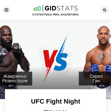
UFC Fight Night
Жаирзиньо
Сирил
Розенструик
Ган
UFC Fight Night