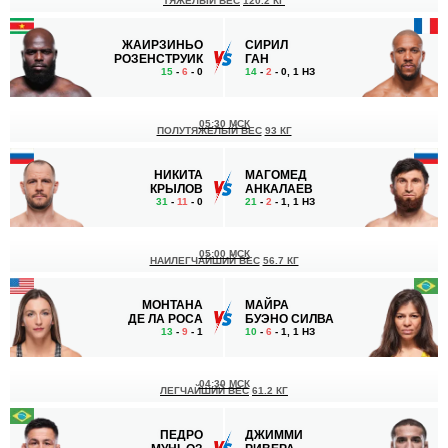
ТЯЖЕЛЫЙ ВЕС
120.2 КГ
ЖАИРЗИНЬО
СИРИЛ
РОЗЕНСТРУИК
ГАН
15
-
6
- 0
14
-
2
- 0, 1 НЗ
05:30 МСК
ПОЛУТЯЖЕЛЫЙ ВЕС
93 КГ
НИКИТА
МАГОМЕД
КРЫЛОВ
АНКАЛАЕВ
31
-
11
- 0
21
-
2
- 1, 1 НЗ
05:00 МСК
НАИЛЕГЧАЙШИЙ ВЕС
56.7 КГ
МОНТАНА
МАЙРА
ДЕ ЛА РОСА
БУЭНО СИЛВА
13
-
9
- 1
10
-
6
- 1, 1 НЗ
04:30 МСК
ЛЕГЧАЙШИЙ ВЕС
61.2 КГ
ПЕДРО
ДЖИММИ