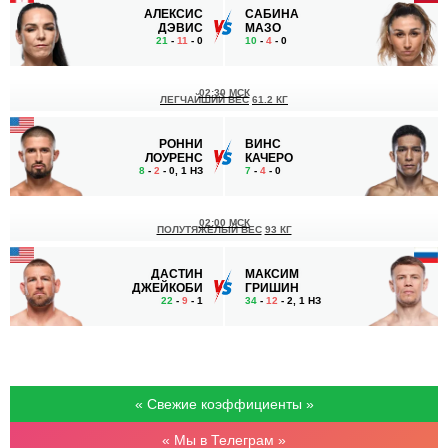
АЛЕКСИС
САБИНА
ДЭВИС
МАЗО
21
-
11
- 0
10
-
4
- 0
02:30 МСК
ЛЕГЧАЙШИЙ ВЕС
61.2 КГ
РОННИ
ВИНС
ЛОУРЕНС
КАЧЕРО
8
-
2
- 0, 1 НЗ
7
-
4
- 0
02:00 МСК
ПОЛУТЯЖЕЛЫЙ ВЕС
93 КГ
ДАСТИН
МАКСИМ
ДЖЕЙКОБИ
ГРИШИН
22
-
9
- 1
34
-
12
- 2, 1 НЗ
« Свежие коэффициенты »
« Мы в Телеграм »