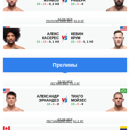
МУНЬОЗ
РИВЕРА
20
-
10
- 0, 2 НЗ
23
-
5
- 0
04:00 МСК
ПОЛУЛЕГКИЙ ВЕС
65.8 КГ
АЛЕКС
КЕВИН
КАСЕРЕС
КРУМ
21
-
15
- 0, 1 НЗ
22
-
15
- 0, 1 НЗ
Прелимы
03:30 МСК
ЛЕГКИЙ ВЕС
70.3 КГ
АЛЕКСАНДР
ТИАГО
ЭРНАНДЕЗ
МОЙЗЕС
18
-
8
- 0
19
-
9
- 0
03:00 МСК
ЛЕГЧАЙШИЙ ВЕС
61.2 КГ