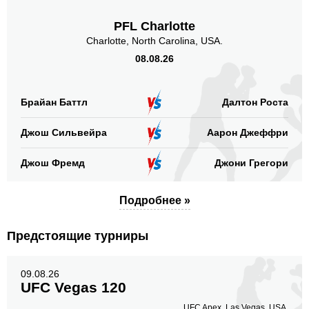
PFL Charlotte
Charlotte, North Carolina, USA.
08.08.26
Брайан Баттл
Далтон Роста
Джош Сильвейра
Аарон Джеффри
Джош Фремд
Джони Грегори
Подробнее »
Предстоящие турниры
09.08.26
UFC Vegas 120
UFC Apex, Las Vegas, USA.