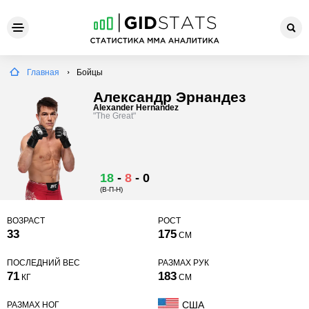
Главная
Бойцы
Александр Эрнандез
Alexander Hernandez
"The Great"
18
-
8
-
0
(В-П-Н)
ВОЗРАСТ
РОСТ
33
175
СМ
ПОСЛЕДНИЙ ВЕС
РАЗМАХ РУК
71
183
КГ
СМ
США
РАЗМАХ НОГ