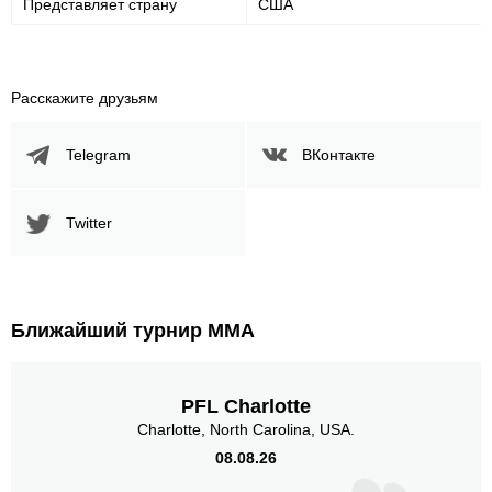
Статистика боев по организациям
Представляет страну
США
Организация
Боев
UFC
17
Расскажите друзьям
HFC
5
LFA
1
Telegram
ВКонтакте
RFA
1
Не определено
2
Twitter
Позиция акцентированных
ударов
Ближайший турнир ММА
В стойке
В клинче
В партере
PFL Charlotte
360
(81%)
58
(13%)
29
(6%)
Charlotte, North Carolina, USA.
Голова
08.08.26
240
54%