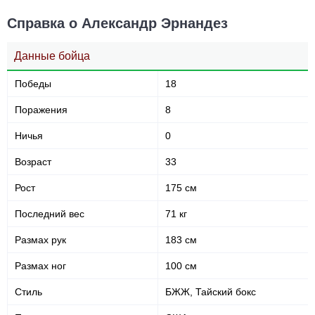
Справка о Александр Эрнандез
41
54
41%
54%
Точность
Защита от
Данные бойца
акцентированных ударов
акцентированного удара
Победы
18
524
118
524
1184
Поражения
8
Нанесено ударов
Выброшено ударов
Ничья
0
Возраст
33
44
30
44%
0.30
Рост
175 см
Точность ударов
Нокдаунов за бой в
среднем
Последний вес
71 кг
Размах рук
183 см
20
0.20
Попыток переворотов за
Размах ног
100 см
бой
Стиль
БЖЖ, Тайский бокс