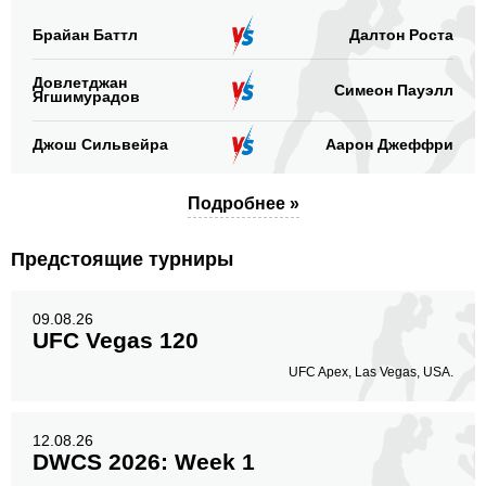
Брайан Баттл
Далтон Роста
Корпус
146
33%
Довлетджан
Симеон Пауэлл
Ягшимурадов
Джош Сильвейра
Аарон Джеффри
Ноги
61
13%
Подробнее »
Предстоящие турниры
09.08.26
UFC Vegas 120
UFC Apex, Las Vegas, USA.
12.08.26
DWCS 2026: Week 1