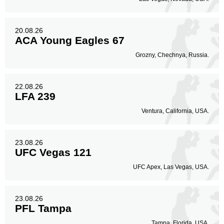
20.08.26
ACA Young Eagles 67
Grozny, Chechnya, Russia.
22.08.26
LFA 239
Ventura, California, USA.
23.08.26
UFC Vegas 121
UFC Apex, Las Vegas, USA.
23.08.26
PFL Tampa
Tampa, Florida, USA.