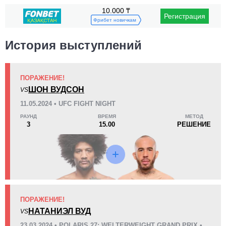
10.000 ₸
Регистрация
Поражения
Неизвестных видов побед:
4
Фрибет новичкам
История выступлений
ПОРАЖЕНИЕ!
KO/TKO
РЕШ
САБ
ШОН ВУДСОН
VS
1
(7%)
8
(57%)
5
(36%)
11.05.2024 • UFC FIGHT NIGHT
Неизвестных видов поражений:
2
РАУНД
ВРЕМЯ
МЕТОД
45
4
11:18
4
3
15.00
РЕШЕНИЕ
Среднее время боя
Финиши в первом раунде
11
25
11:46
25
Среднее время боя в UFC
Боев в UFC для расчета
статистики
ПОРАЖЕНИЕ!
НАТАНИЭЛ ВУД
VS
0.50
0.5
0.50
0.50
23.03.2024 • POLARIS 27: WELTERWEIGHT GRAND PRIX •