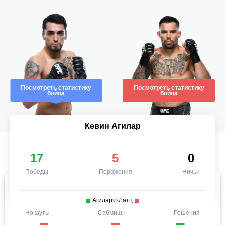
Посмотреть статистику
Посмотреть статистику
бойца
бойца
Кевин Агилар
17
5
0
Победы
Поражения
Ничьи
Агилар
vs
Латц
Нокауты
Сабмишн
Решения