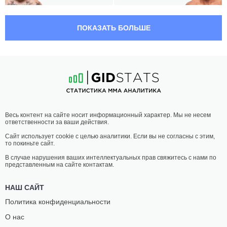
04:00 МСК
СРЕДНИЙ ВЕС
83.9 КГ
ПОКАЗАТЬ БОЛЬШЕ
ЖАКАРЭ
АНДРЕ
СОУЗА
МУНИЗ
26
-
10
- 0 1 НЗ
24
-
8
- 0
03:35 МСК
ПОЛУЛЕГКИЙ ВЕС
65.8 КГ
МАЙК
ЛАНДО
Весь контент на сайте носит информационный характер. Мы не несем
ГРАНДИ
ВАННАТА
ответственности за ваши действия.
12
-
4
- 0
12
-
8
- 2
Сайт использует cookie с целью аналитики. Если вы не согласны с этим,
то покиньте сайт.
03:10 МСК
СРЕДНИЙ ВЕС
83.9 КГ
В случае нарушения ваших интеллектуальных прав свяжитесь с нами по
представленным на сайте контактам.
ДЖЕЙМИ
ДЖОРДАН
ПИКЕТТ
РАЙТ
НАШ САЙТ
13
-
11
- 0
13
-
5
- 0 1 НЗ
Политика конфиденциальности
О нас
02:45 МСК
НАИЛЕГЧАЙШИЙ ВЕС
56.7 КГ