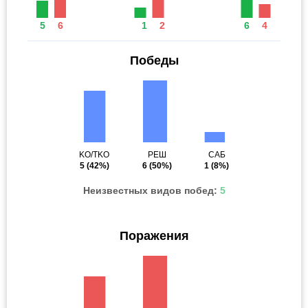
5
6
1
2
6
4
Победы
KO/TKO
РЕШ
САБ
5
(42%)
6
(50%)
1
(8%)
Неизвестных видов побед:
5
Поражения