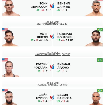
ТОНИ
БЕНЭИЛ
ФЕРГЮСОН
ДАРИУШ
25
-
11
- 0
23
-
7
- 1
06:00 МСК
ЛЕГЧАЙШИЙ ВЕС
61.2 КГ
МЭТТ
РОЖЕРИО
ШНЕЛЛ
БОНТОРИН
17
-
11
- 0 1 НЗ
17
-
6
- 0 2 НЗ
05:30 МСК
НАИЛЕГЧАЙШИЙ ВЕС
56.7 КГ
КЭТЛИН
ВИВИАН
ЧУКАГЯН
АРАУЖУ
18
-
6
- 0
14
-
7
- 0
05:00 МСК
ПОЛУЛЕГКИЙ ВЕС
65.8 КГ
ШЕЙН
ЭДСОН
БУРГОС
БАРБОЗА
16
-
5
- 0
24
-
14
- 0