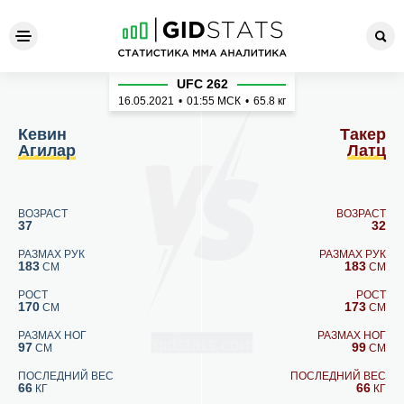
Кевин Агилар - Такер Латц
UFC 262
16.05.2021
•
01:55
МСК
•
65.8 кг
Кевин
Такер
Агилар
Латц
ВОЗРАСТ
ВОЗРАСТ
37
32
РАЗМАХ РУК
РАЗМАХ РУК
183
183
СМ
СМ
РОСТ
РОСТ
170
173
СМ
СМ
РАЗМАХ НОГ
РАЗМАХ НОГ
97
99
СМ
СМ
ПОСЛЕДНИЙ ВЕС
ПОСЛЕДНИЙ ВЕС
66
66
КГ
КГ