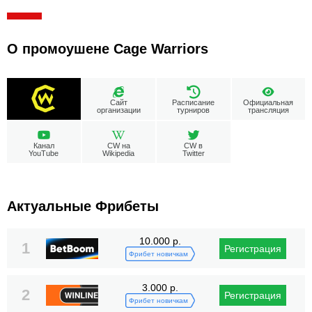
О промоушене Cage Warriors
Сайт
Расписание
Официальная
организации
турниров
трансляция
Канал
CW на
CW в
YouTube
Wikipedia
Twitter
Актуальные Фрибеты
10.000 р.
1
Регистрация
Фрибет новичкам
3.000 р.
2
Регистрация
Фрибет новичкам