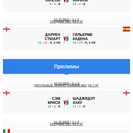
УИЛСОН
ХАРИЛА
9
-
4
- 0
13
-
4
- 0
02:30 МСК
•
3 x 5
СРЕДНИЙ ВЕС
83.9 КГ
ДАРРЕН
ГИЛЬЕРМЕ
СТЮАРТ
КАДЕНА
16
-
10
- 0, 2 НЗ
33
-
25
- 0, 1 НЗ
Прелимы
02:00 МСК
•
5 x 5
ТИТУЛЬНЫЙ. НАИЛЕГЧАЙШИЙ ВЕС
56.7 КГ
СЭМ
ШАДЖИДУЛ
КРИСИ
ХАКУ
19
-
6
- 0
17
-
6
- 0
01:30 МСК
•
3 x 5
СРЕДНИЙ ВЕС
83.9 КГ