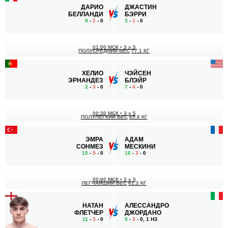
ДАРИО
ДЖАСТИН
БЕЛЛАНДИ
БЭРРИ
9
-
2
- 0
3
-
1
- 0
01:00 МСК
•
3 x 5
ПОЛУСРЕДНИЙ ВЕС
77.1 КГ
ХЕЛИО
ЧЭЙСЕН
ЭРНАНДЕЗ
БЛЭЙР
2
-
3
- 0
7
-
4
- 0
00:30 МСК
•
3 x 5
ПОЛУЛЕГКИЙ ВЕС
65.8 КГ
ЭМРА
АДАМ
СОНМЕЗ
МЕСКИНИ
15
-
5
- 0
10
-
3
- 0
00:00 МСК
•
3 x 5
ЛЕГЧАЙШИЙ ВЕС
61.2 КГ
НАТАН
АЛЕССАНДРО
ФЛЕТЧЕР
ДЖОРДАНО
11
-
3
- 0
9
-
3
- 0, 1 НЗ