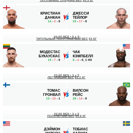
ТИТУЛЬНЫЙ. СРЕДНИЙ ВЕС
83.9 КГ
КРИСТИАН
ДЖЕССИ
ДАНКАН
ТЕЙЛОР
14
-
2
- 0
33
-
17
- 0
04:00 МСК
•
5 x 5
ТИТУЛЬНЫЙ. ПОЛУТЯЖЕЛЫЙ ВЕС
93 КГ
МОДЕСТАС
ЧАК
БУКАУСКАС
КЭМПБЕЛЛ
19
-
7
- 0
6
-
4
- 0, 1 НЗ
03:30 МСК
•
3 x 5
ЛЕГЧАЙШИЙ ВЕС
61.2 КГ
ТОМАС
ВИЛСОН
ГРОНВАЛ
РЕЙС
13
-
10
- 1
28
-
14
- 0
03:00 МСК
•
3 x 5
ПОЛУЛЕГКИЙ ВЕС
65.8 КГ
ДЭЙМОН
ТОБИАС