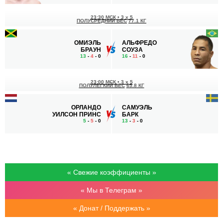
23:30 МСК
•
3 x 5
ПОЛУСРЕДНИЙ ВЕС
77.1 КГ
ОМИЭЛЬ
АЛЬФРЕДО
БРАУН
СОУЗА
13
-
4
- 0
16
-
11
- 0
23:00 МСК
•
3 x 5
ПОЛУЛЕГКИЙ ВЕС
65.8 КГ
ОРЛАНДО
САМУЭЛЬ
УИЛСОН ПРИНС
БАРК
5
-
5
- 0
13
-
3
- 0
« Свежие коэффициенты »
« Мы в Телеграм »
« Донат / Поддержать »