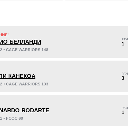
KO/TKO
РЕШ
САБ
НИЕ!
2
(67%)
1
(33%)
0
РАУ
ИО БЕЛЛАНДИ
1
22 • CAGE WARRIORS 148
26
1
6:59
1
!
РАУ
ЛИ КАНЕКОА
3
Среднее время боя
Финиши в первом
раунде
22 • CAGE WARRIORS 133
!
РАУ
NARDO RODARTE
1
21 • FCOC 69