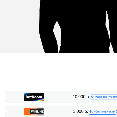
Статистика боев по организациям
10.000 р.
Фрибет новичкам
Организация
Боев
3.000 р.
Фрибет новичкам
Cage Warriors
3