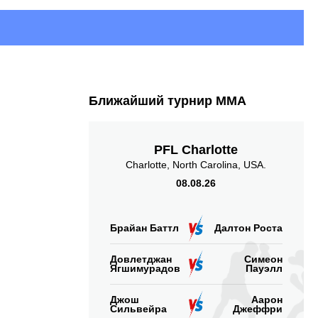
Ближайший турнир ММА
PFL Charlotte
Charlotte, North Carolina, USA.
08.08.26
Брайан Баттл
Далтон Роста
Довлетджан
Симеон
Ягшимурадов
Пауэлл
Джош
Аарон
Сильвейра
Джеффри