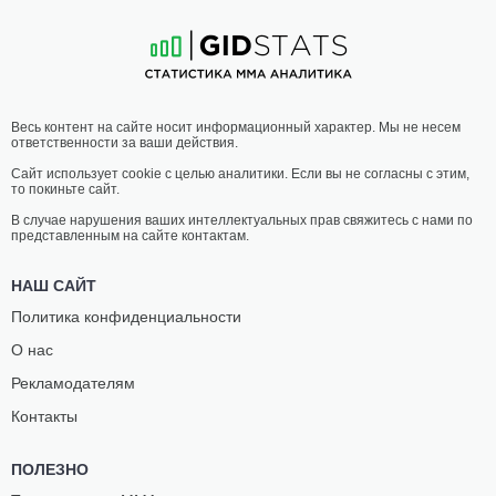
9
-
2
- 0
3
-
1
- 0
01:00 МСК
•
3 x 5
ПОЛУСРЕДНИЙ ВЕС
77.1 КГ
ХЕЛИО
ЧЭЙСЕН
Весь контент на сайте носит информационный характер. Мы не несем
ЭРНАНДЕЗ
БЛЭЙР
ответственности за ваши действия.
2
-
3
- 0
7
-
4
- 0
Сайт использует cookie с целью аналитики. Если вы не согласны с этим,
то покиньте сайт.
00:30 МСК
•
3 x 5
ПОЛУЛЕГКИЙ ВЕС
65.8 КГ
В случае нарушения ваших интеллектуальных прав свяжитесь с нами по
представленным на сайте контактам.
ЭМРА
АДАМ
СОНМЕЗ
МЕСКИНИ
НАШ САЙТ
15
-
5
- 0
10
-
3
- 0
Политика конфиденциальности
О нас
00:00 МСК
•
3 x 5
ЛЕГЧАЙШИЙ ВЕС
61.2 КГ
Рекламодателям
НАТАН
АЛЕССАНДРО
Контакты
ФЛЕТЧЕР
ДЖОРДАНО
11
-
3
- 0
9
-
3
- 0 1 НЗ
ПОЛЕЗНО
23:30 МСК
•
3 x 5