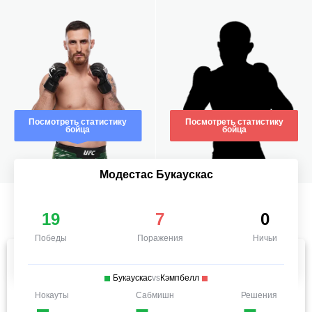
Посмотреть статистику
Посмотреть статистику
бойца
бойца
Модестас Букаускас
19
7
0
Победы
Поражения
Ничьи
Букаускас
vs
Кэмпбелл
Нокауты
Сабмишн
Решения