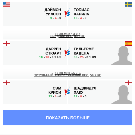
ДЭЙМОН
ТОБИАС
УИЛСОН
ХАРИЛА
9
-
4
- 0
13
-
4
- 0
02:30 МСК
•
3 x 5
СРЕДНИЙ ВЕС
83.9 КГ
ДАРРЕН
ГИЛЬЕРМЕ
СТЮАРТ
КАДЕНА
16
-
10
- 0 2 НЗ
33
-
25
- 0 1 НЗ
02:00 МСК
•
5 x 5
ТИТУЛЬНЫЙ. НАИЛЕГЧАЙШИЙ ВЕС
56.7 КГ
СЭМ
ШАДЖИДУЛ
КРИСИ
ХАКУ
19
-
6
- 0
17
-
6
- 0
01:30 МСК
•
3 x 5
СРЕДНИЙ ВЕС
83.9 КГ
ПОКАЗАТЬ БОЛЬШЕ
ДАРИО
ДЖАСТИН
БЕЛЛАНДИ
БЭРРИ