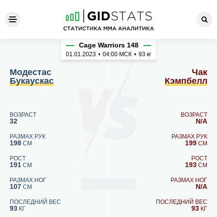
Модестас Букаускас - Чак 
Cage Warriors 148
01.01.2023
•
04:00
МСК
•
93 кг
Модестас
Чак
Букаускас
Кэмпбелл
ВОЗРАСТ
ВОЗРАСТ
32
N/A
РАЗМАХ РУК
РАЗМАХ РУК
198
199
СМ
СМ
РОСТ
РОСТ
191
193
СМ
СМ
РАЗМАХ НОГ
РАЗМАХ НОГ
107
N/A
СМ
ПОСЛЕДНИЙ ВЕС
ПОСЛЕДНИЙ ВЕС
93
93
КГ
КГ