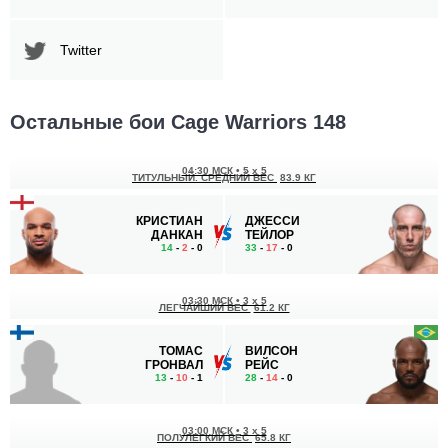
Twitter
Остальные бои Cage Warriors 148
04:30 МСК
•
5 x 5
ТИТУЛЬНЫЙ. СРЕДНИЙ ВЕС
83.9 КГ
КРИСТИАН
ДЖЕССИ
ДАНКАН
ТЕЙЛОР
14
-
2
- 0
33
-
17
- 0
03:30 МСК
•
3 x 5
ЛЕГЧАЙШИЙ ВЕС
61.2 КГ
ТОМАС
ВИЛСОН
ГРОНВАЛ
РЕЙС
13
-
10
- 1
28
-
14
- 0
03:00 МСК
•
3 x 5
ПОЛУЛЕГКИЙ ВЕС
65.8 КГ