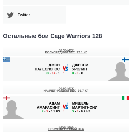
Twitter
Остальные бои Cage Warriors 128
00:30 МСК
ПОЛУСРЕДНИЙ ВЕС
77.1 КГ
ДЖОН
ДЖЕССИ
ПАЛЕОЛОГОС
УРОЛИН
20
-
14
- 1
8
-
2
- 0
00:00 МСК
НАИЛЕГЧАЙШИЙ ВЕС
56.7 КГ
АДАМ
МИШЕЛЬ
АМАРАСИНГ
МАРТИГНОНИ
7
-
3
- 0 1 НЗ
9
-
3
- 0 2 НЗ
23:30 МСК
ПРОМЕЖУТОЧНЫЙ ВЕС