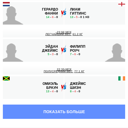
ГЕРАРДО
ЛИАМ
ФАННИ
ГИТТИНС
14
-
6
- 0
13
-
5
- 0 1 НЗ
23:00 МСК
ЛЕГЧАЙШИЙ ВЕС
61.2 КГ
ЭЙДАН
ФИЛИПП
ДЖЕЙМС
РОУЧ
5
-
3
- 0
7
-
6
- 0
22:30 МСК
ПОЛУСРЕДНИЙ ВЕС
77.1 КГ
ОМИЭЛЬ
ДЖЕЙМС
БРАУН
ШИЭН
13
-
4
- 0
8
-
4
- 0
22:00 МСК
ЛЕГЧАЙШИЙ ВЕС
61.2 КГ
ПОКАЗАТЬ БОЛЬШЕ
КАМИЛЬ
ЛЮК
ВИНЧЕНЧАК
РАЙЛИ