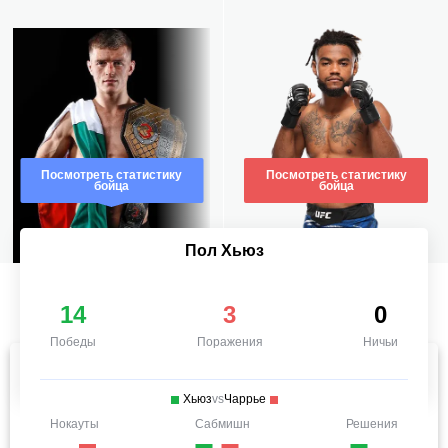
Посмотреть статистику
Посмотреть статистику
бойца
бойца
Пол Хьюз
14
3
0
Победы
Поражения
Ничьи
Хьюз
vs
Чаррье
Нокауты
Сабмишн
Решения