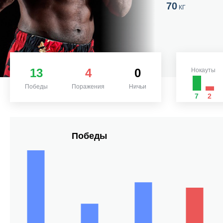
70
КГ
13
4
0
Нокауты
Победы
Поражения
Ничьи
7
2
Победы