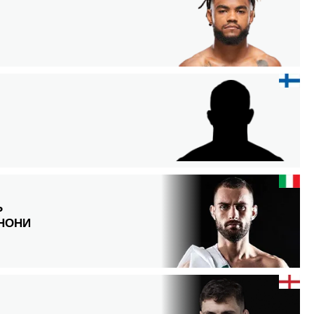
И
Ь
НОНИ