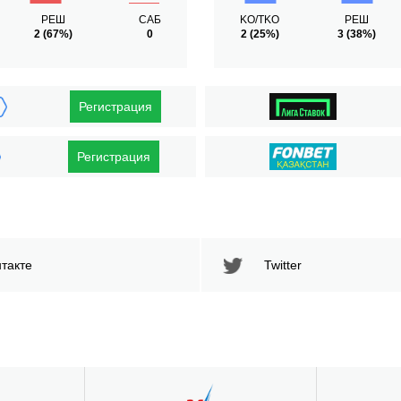
РЕШ
САБ
KO/TKO
РЕШ
2
(67%)
0
2
(25%)
3
(38%)
Регистрация
Регистрация
такте
Twitter