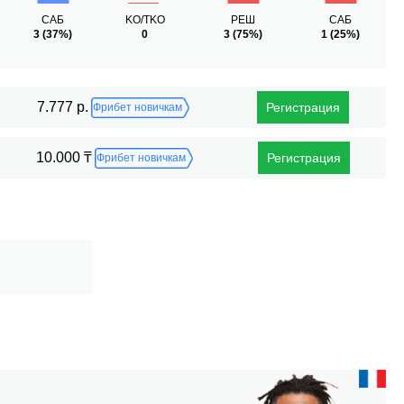
САБ
KO/TKO
РЕШ
САБ
3
(37%)
0
3
(75%)
1
(25%)
7.777 р.
Регистрация
Фрибет новичкам
10.000 ₸
Регистрация
Фрибет новичкам