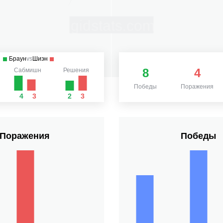
Браун
vs
Шиэн
8
4
Сабмишн
Решения
Победы
Поражения
4
3
2
3
Поражения
Победы