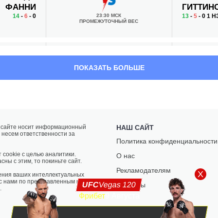
ФАННИ
ГИТТИН
14
-
6
- 0
23:30 МСК
13
-
5
- 0 1 Н
ПРОМЕЖУТОЧНЫЙ ВЕС
ЭЙДАН
ФИЛИП
ПОКАЗАТЬ БОЛЬШЕ
ДЖЕЙМС
РОУЧ
23:00 МСК
5
-
3
- 0
7
-
6
- 0
ЛЕГЧАЙШИЙ ВЕС
61.2 КГ
КАМИЛЬ
ЛЮК
а сайте носит информационный
НАШ САЙТ
 несем ответственности за
НЧЕНЧАК
РАЙЛИ
Политика конфиденциальности
22:00 МСК
0
-
1
- 0
13
-
0
- 0
ЛЕГЧАЙШИЙ ВЕС
 cookie с целью аналитики.
О нас
61.2 КГ
сны с этим, то покиньте сайт.
Рекламодателям
X
ения ваших интеллектуальных
 с нами по представленным на
UFC
Vegas 120
Контакты
.
Фрибет
9 Августа