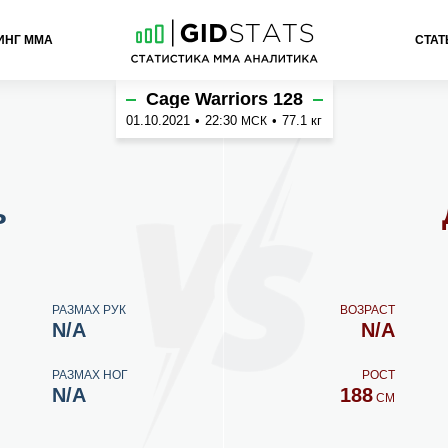
ИНГ ММА
СТАТ
эн
Cage Warriors 128
01.10.2021
•
22:30
•
77.1 кг
МСК
ь
РАЗМАХ РУК
ВОЗРАСТ
N/A
N/A
РАЗМАХ НОГ
РОСТ
N/A
188
СМ