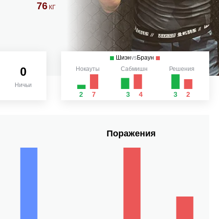
76
КГ
Шиэн
vs
Браун
0
Нокауты
Сабмишн
Решения
Ничьи
2
7
3
4
3
2
Поражения