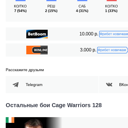
KO/TKO
РЕШ
САБ
KO/TKO
7
(54%)
2
(15%)
4
(31%)
1
(33%)
10.000 р.
Фрибет новичкам
3.000 р.
Фрибет новичкам
Расскажите друзьям
Telegram
ВКон
Остальные бои Cage Warriors 128