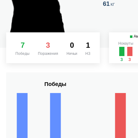
61
КГ
Ам
7
3
0
1
Нокауты
Победы
Поражения
Ничьи
НЗ
3
3
Победы