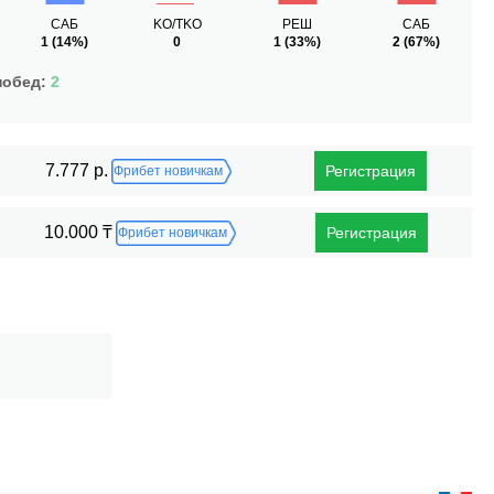
САБ
KO/TKO
РЕШ
САБ
1
(14%)
0
1
(33%)
2
(67%)
побед:
2
7.777 р.
Регистрация
Фрибет новичкам
10.000 ₸
Регистрация
Фрибет новичкам