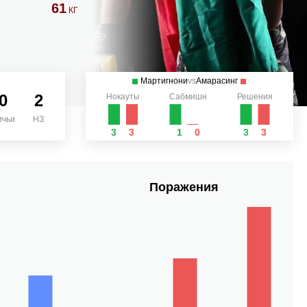
61
КГ
Мартигнони
vs
Амарасинг
0
2
Нокауты
Сабмишн
Решения
ичьи
НЗ
3
3
1
0
3
3
Поражения