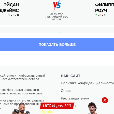
ЭЙДАН
ФИЛИП
ДЖЕЙМС
РОУЧ
23:00 МСК
5
-
3
- 0
7
-
6
- 0
ЛЕГЧАЙШИЙ ВЕС
61.2 КГ
ОМИЭЛЬ
ДЖЕЙМ
ПОКАЗАТЬ БОЛЬШЕ
БРАУН
ШИЭН
22:30 МСК
13
-
4
- 0
8
-
4
- 0
ПОЛУСРЕДНИЙ ВЕС
77.1 КГ
КАМИЛЬ
ЛЮК
а сайте носит информационный
НАШ САЙТ
 несем ответственности за
НЧЕНЧАК
РАЙЛИ
Политика конфиденциальности
22:00 МСК
0
-
1
- 0
13
-
0
- 0
ЛЕГЧАЙШИЙ ВЕС
 cookie с целью аналитики.
О нас
61.2 КГ
сны с этим, то покиньте сайт.
Рекламодателям
X
ения ваших интеллектуальных
 с нами по представленным на
UFC
Vegas 120
Контакты
.
Фрибет
9 Августа