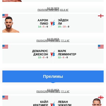
04:30 МСК
ПОЛУЛЕГКИЙ ВЕС
65.8 КГ
ААРОН
ЭЙДЕН
ПИКО
ЛИ
14
-
5
- 0
15
-
10
- 0
04:00 МСК
ПОЛУСРЕДНИЙ ВЕС
77.1 КГ
ДЕМАРКУС
МАРК
ДЖЕКСОН
ЛЕММИНГЕР
13
-
8
- 0
12
-
6
- 0
Прелимы
03:05 МСК
ПОЛУСРЕДНИЙ ВЕС
77.1 КГ
КАЙЛ
ЛЕВАН
КРАТЧМЕР
ЧОКХЕЛИ