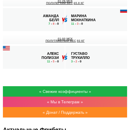
01:25 МСК
ПОЛУЛЕГКИЙ ВЕС
65.8 КГ
АМАНДА
МАРИНА
БЕЛЛ
МОХНАТКИНА
7
-
8
- 0
11
-
3
- 0
01:00 МСК
ПОЛУТЯЖЕЛЫЙ ВЕС
93 КГ
АЛЕКС
ГУСТАВО
ПОЛИЗЗИ
ТРУХИЛЛО
11
-
5
- 0
3
-
2
- 0
« Свежие коэффициенты »
« Мы в Телеграм »
« Донат / Поддержать »
Актуальные Фрибеты