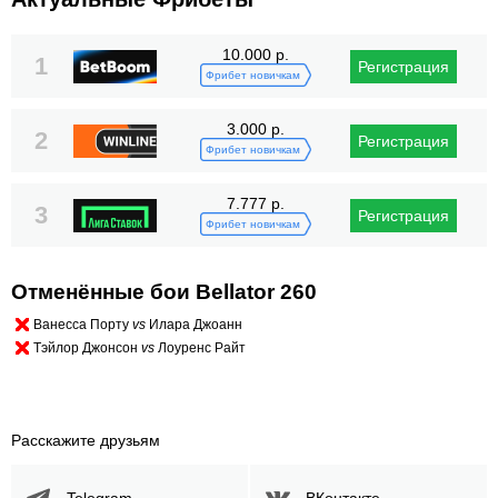
10.000 р.
1
Регистрация
Фрибет новичкам
3.000 р.
2
Регистрация
Фрибет новичкам
7.777 р.
3
Регистрация
Фрибет новичкам
Отменённые бои Bellator 260
Ванесса Порту
vs
Илара Джоанн
Тэйлор Джонсон
vs
Лоуренс Райт
Расскажите друзьям
Telegram
ВКонтакте