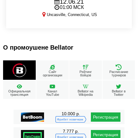
12.06.21
01:00 МСК
Uncasville, Connecticut, US
Bellator 260
О промоушене Bellator
Сайт
Рейтинг
Расписание
организации
бойцов
турниров
Официальная
Канал
Bellator на
Bellator в
трансляция
YouTube
Wikipedia
Twitter
10.000 р.
Регистрация
Фрибет новичкам
7.777 р.
Регистрация
Фрибет новичкам