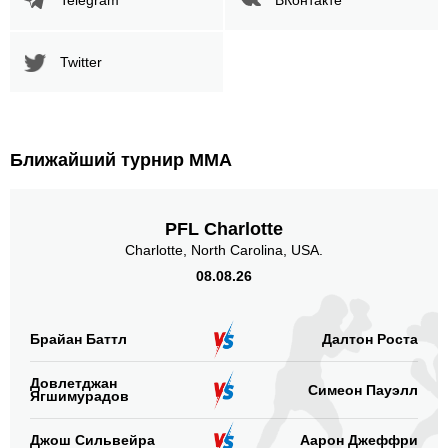
Twitter
Ближайший турнир ММА
PFL Charlotte
Charlotte, North Carolina, USA.
08.08.26
Брайан Баттл
Далтон Роста
Довлетджан
Симеон Пауэлл
Ягшимурадов
Джош Сильвейра
Аарон Джеффри