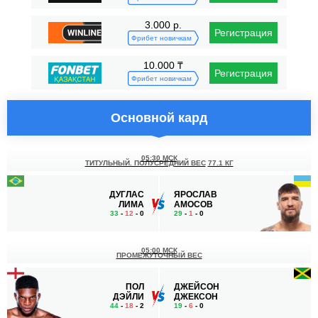
3.000 р.
Регистрация
Фрибет новичкам
10.000 ₸
Регистрация
Фрибет новичкам
Основной кард
05:30 МСК
ТИТУЛЬНЫЙ. ПОЛУСРЕДНИЙ ВЕС
77.1 КГ
ДУГЛАС
ЯРОСЛАВ
ЛИМА
АМОСОВ
33
-
12
- 0
29
-
1
- 0
05:00 МСК
ПРОМЕЖУТОЧНЫЙ ВЕС
ПОЛ
ДЖЕЙСОН
ДЭЙЛИ
ДЖЕКСОН
44
-
18
- 2
19
-
6
- 0