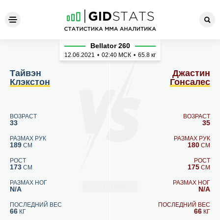
Тайвэн Клэкстон - Джастин
Bellator 260
12.06.2021
•
02:40
МСК
•
65.8 кг
Тайвэн
Джастин
Клэкстон
Гонсалес
ВОЗРАСТ
ВОЗРАСТ
33
35
РАЗМАХ РУК
РАЗМАХ РУК
189
180
СМ
СМ
РОСТ
РОСТ
173
175
СМ
СМ
РАЗМАХ НОГ
РАЗМАХ НОГ
N/A
N/A
ПОСЛЕДНИЙ ВЕС
ПОСЛЕДНИЙ ВЕС
66
66
КГ
КГ