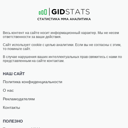
16
-
4
- 0
12
-
7
- 0
01:50 МСК
ПОЛУЛЕГКИЙ ВЕС
65.8 КГ
ЛУКАС
МЭТТЬЮ
Весь контент на сайте носит информационный характер. Мы не несем
БРЕННАН
СКИБИЦКИ
ответственности за ваши действия.
9
-
1
- 0
4
-
5
- 0
Сайт использует cookie с целью аналитики. Если вы не согласны с этим,
то покиньте сайт.
01:25 МСК
ПОЛУЛЕГКИЙ ВЕС
65.8 КГ
В случае нарушения ваших интеллектуальных прав свяжитесь с нами по
представленным на сайте контактам.
АМАНДА
МАРИНА
БЕЛЛ
МОХНАТКИНА
НАШ САЙТ
7
-
8
- 0
11
-
3
- 0
Политика конфиденциальности
О нас
01:00 МСК
ПОЛУТЯЖЕЛЫЙ ВЕС
93 КГ
Рекламодателям
АЛЕКС
ГУСТАВО
Контакты
ПОЛИЗЗИ
ТРУХИЛЛО
11
-
5
- 0
3
-
2
- 0
ПОЛЕЗНО