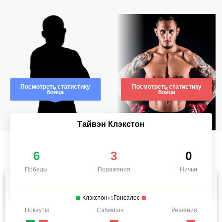
Посмотреть статистику
Посмотреть статистику
бойца
бойца
Тайвэн Клэкстон
6
3
0
Победы
Поражения
Ничьи
Клэкстон
vs
Гонсалес
Нокауты
Сабмишн
Решения