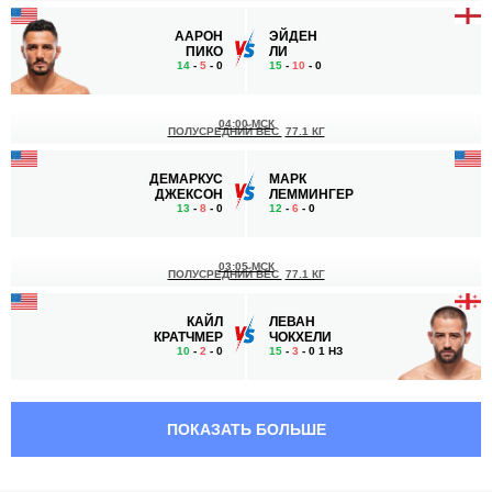
ААРОН
ЭЙДЕН
ПИКО
ЛИ
14
-
5
- 0
15
-
10
- 0
04:00 МСК
ПОЛУСРЕДНИЙ ВЕС
77.1 КГ
ДЕМАРКУС
МАРК
ДЖЕКСОН
ЛЕММИНГЕР
13
-
8
- 0
12
-
6
- 0
03:05 МСК
ПОЛУСРЕДНИЙ ВЕС
77.1 КГ
КАЙЛ
ЛЕВАН
КРАТЧМЕР
ЧОКХЕЛИ
10
-
2
- 0
15
-
3
- 0 1 НЗ
02:15 МСК
ЛЕГКИЙ ВЕС
70.3 КГ
ПОКАЗАТЬ БОЛЬШЕ
НИК
БОББИ
НЬЮЭЛЛ
КИНГ