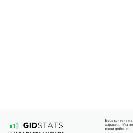
Весь контент н
характер. Мы не
ваши действия.