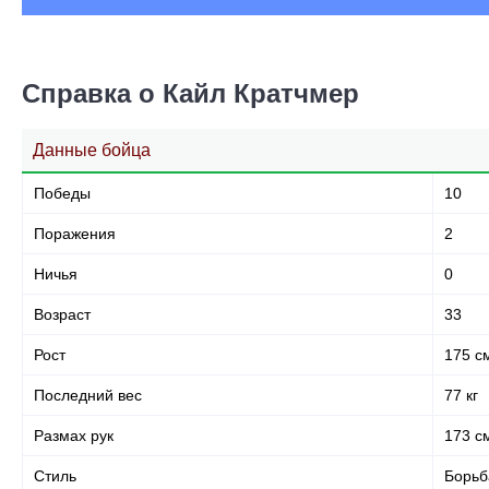
Справка о Кайл Кратчмер
Данные бойца
Победы
10
Поражения
2
Ничья
0
Возраст
33
Рост
175 с
Последний вес
77 кг
Размах рук
173 с
Стиль
Борьб