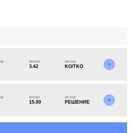
KO/TKO
РЕШ
САБ
0
2
(100%)
0
НД
ВРЕМЯ
МЕТОД
3.42
KO/TKO
НД
ВРЕМЯ
МЕТОД
15.00
РЕШЕНИЕ