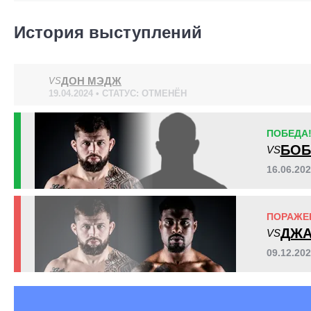
XFN
4
История выступлений
ДОН МЭДЖ
VS
19.04.2024 • СТАТУС: ОТМЕНЁН
ПОБЕДА
БОБ
VS
16.06.20
ПОРАЖЕ
ДЖА
VS
09.12.20