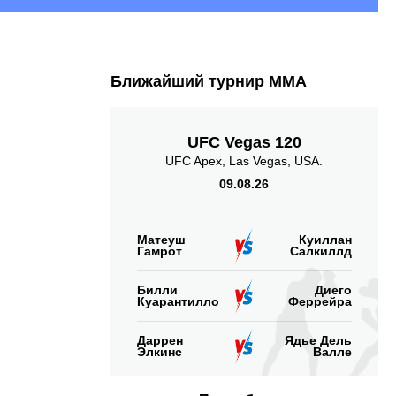
Ближайший турнир ММА
UFC Vegas 120
UFC Apex, Las Vegas, USA.
09.08.26
Матеуш
Куиллан
Гамрот
Салкиллд
Билли
Диего
Куарантилло
Феррейра
Даррен
Ядье Дель
Элкинс
Валле