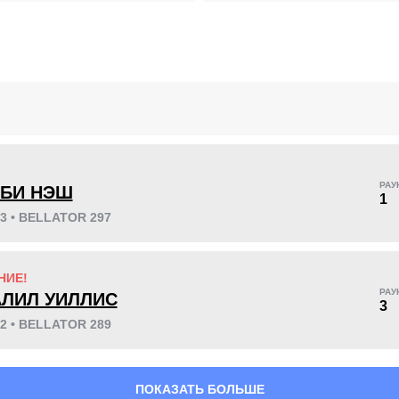
KO/TKO
РЕШ
САБ
2
(20%)
5
(50%)
3
(30%)
!
РАУ
БИ НЭШ
1
41
4
10:21
4
23 • BELLATOR 297
Среднее время боя
Финиши в первом
раунде
НИЕ!
РАУ
ЛИЛ УИЛЛИС
3
22 • BELLATOR 289
ПОКАЗАТЬ БОЛЬШЕ