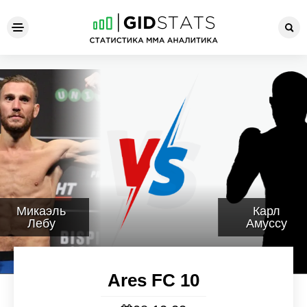
Ares FC 10
Микаэль
Карл
Лебу
Амуссу
Ares FC 10