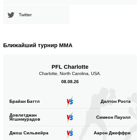
Twitter
Ближайший турнир ММА
PFL Charlotte
Charlotte, North Carolina, USA.
08.08.26
Брайан Баттл
Далтон Роста
Довлетджан
Симеон Пауэлл
Ягшимурадов
Джош Сильвейра
Аарон Джеффри