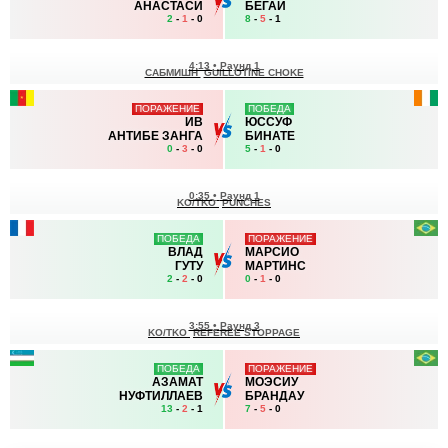
АНАСТАСИ
БЕГАИ
2
-
1
- 0
8
-
5
- 1
4:13
•
Раунд 1
САБМИШН
GUILLOTINE CHOKE
ПОРАЖЕНИЕ
ПОБЕДА
ИВ
ЮССУФ
АНТИБЕ ЗАНГА
БИНАТЕ
0
-
3
- 0
5
-
1
- 0
0:35
•
Раунд 1
KO/TKO
PUNCHES
ПОБЕДА
ПОРАЖЕНИЕ
ВЛАД
МАРСИО
ГУТУ
МАРТИНС
2
-
2
- 0
0
-
1
- 0
3:55
•
Раунд 3
KO/TKO
REFEREE STOPPAGE
ПОБЕДА
ПОРАЖЕНИЕ
АЗАМАТ
МОЭСИУ
НУФТИЛЛАЕВ
БРАНДАУ
13
-
2
- 1
7
-
5
- 0