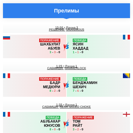
Прелимы
15:00
•
Раунд 3
РЕШЕНИЕ
UNANIMOUS
ПОРАЖЕНИЕ
ПОБЕДА
ШАХБУЛАТ
ЯСИН
АБУЕВ
ХАДДАД
3
-
3
- 0
1
-
1
- 0
1:25
•
Раунд 1
САБМИШН
HAMMERLOCK
ПОРАЖЕНИЕ
ПОБЕДА
БАДР
БЕНДЖАМИН
МЕДКУРИ
ШЕХИЧ
8
-
2
- 0
7
-
6
- 0
1:35
•
Раунд 1
САБМИШН
REAR NAKED CHOKE
ПОБЕДА
ПОРАЖЕНИЕ
АБУБАКАР
ТОМ
ЮНУСОВ
РАЙТ
8
-
0
- 0
3
-
2
- 0