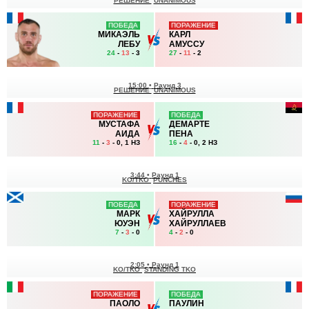
РЕШЕНИЕ
UNANIMOUS
ПОБЕДА
ПОРАЖЕНИЕ
МИКАЭЛЬ
КАРЛ
ЛЕБУ
АМУССУ
24
-
13
- 3
27
-
11
- 2
15:00
•
Раунд 3
РЕШЕНИЕ
UNANIMOUS
ПОРАЖЕНИЕ
ПОБЕДА
МУСТАФА
ДЕМАРТЕ
АИДА
ПЕНА
11
-
3
- 0, 1 НЗ
16
-
4
- 0, 2 НЗ
3:44
•
Раунд 1
KO/TKO
PUNCHES
ПОБЕДА
ПОРАЖЕНИЕ
МАРК
ХАЙРУЛЛА
ЮУЭН
ХАЙРУЛЛАЕВ
7
-
3
- 0
4
-
2
- 0
2:05
•
Раунд 1
KO/TKO
STANDING TKO
ПОРАЖЕНИЕ
ПОБЕДА
ПАОЛО
ПАУЛИН