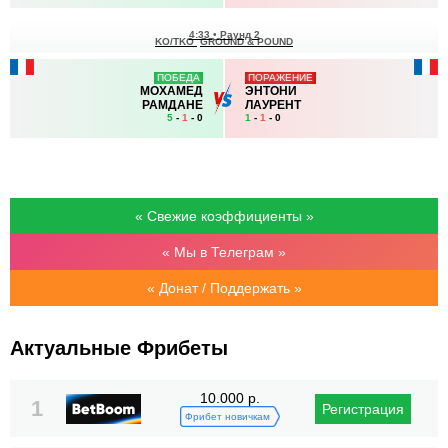
4:33
•
Раунд 2
KO/TKO
GROUND & POUND
ПОБЕДА
ПОРАЖЕНИЕ
МОХАМЕД
ЭНТОНИ
РАМДАНЕ
ЛАУРЕНТ
5
-
1
- 0
1
-
1
- 0
« Свежие коэффициенты »
« Мы в Телеграм »
« Донат / Поддержать »
Актуальные Фрибеты
10.000 р.
1
Регистрация
Фрибет новичкам