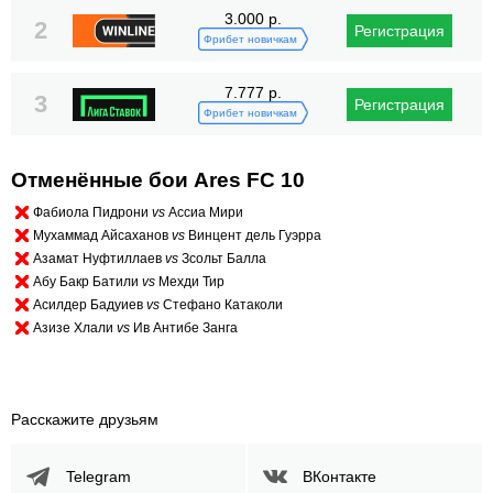
3.000 р.
2
Регистрация
Фрибет новичкам
7.777 р.
3
Регистрация
Фрибет новичкам
Отменённые бои Ares FC 10
Фабиола Пидрони
vs
Ассиа Мири
Мухаммад Айсаханов
vs
Винцент дель Гуэрра
Азамат Нуфтиллаев
vs
Зсольт Балла
Абу Бакр Батили
vs
Мехди Тир
Асилдер Бадуиев
vs
Стефано Катаколи
Азизе Хлали
vs
Ив Антибе Занга
Расскажите друзьям
Telegram
ВКонтакте