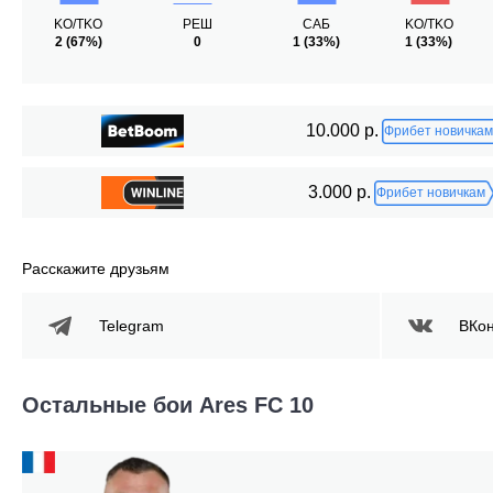
KO/TKO
РЕШ
САБ
KO/TKO
2
(67%)
0
1
(33%)
1
(33%)
10.000 р.
Фрибет новичкам
3.000 р.
Фрибет новичкам
Расскажите друзьям
Telegram
ВКон
Остальные бои Ares FC 10