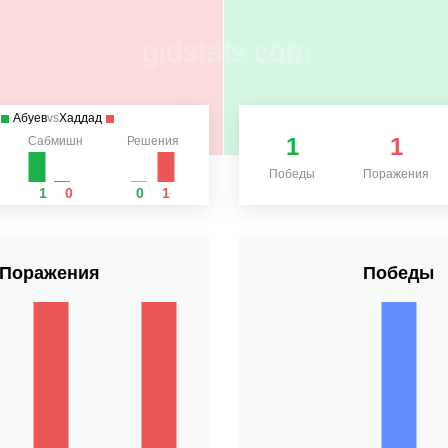
Абуев
vs
Хаддад
1
1
Сабмишн
Решения
Победы
Поражения
1
0
0
1
Поражения
Победы