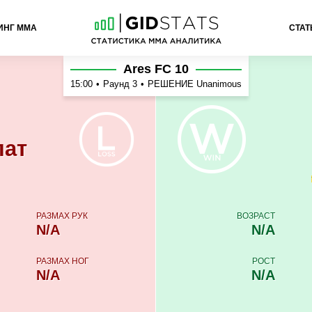
ИНГ ММА
СТАТ
ддад
Ares FC 10
15:00
•
Раунд 3
•
РЕШЕНИЕ Unanimous
лат
РАЗМАХ РУК
ВОЗРАСТ
N/A
N/A
РАЗМАХ НОГ
РОСТ
N/A
N/A