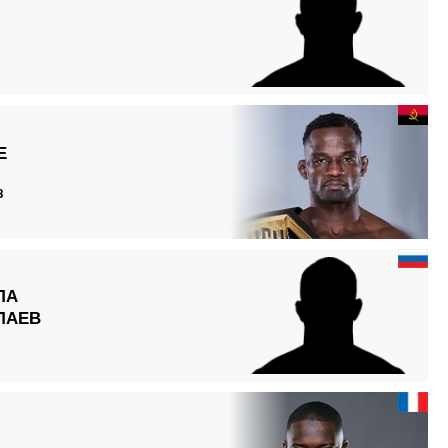
Е
З
ЛА
ЛАЕВ