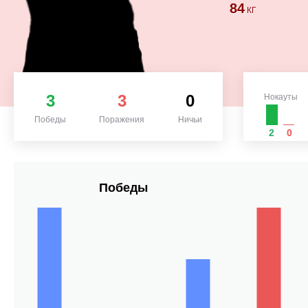
84
КГ
3
3
0
Нокауты
Победы
Поражения
Ничьи
2
0
Победы