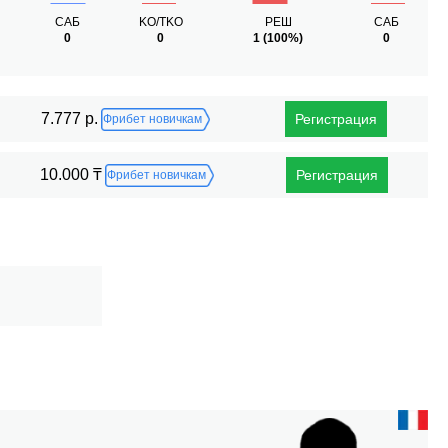
САБ
KO/TKO
РЕШ
САБ
0
0
1
(100%)
0
7.777 р.
Регистрация
Фрибет новичкам
10.000 ₸
Регистрация
Фрибет новичкам