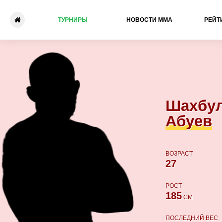
ТУРНИРЫ
НОВОСТИ ММА
РЕЙТ
Шахбулат Абуев - Ясин Ха
Шахбу
Абуев
ВОЗРАСТ
27
РОСТ
185
СМ
ПОСЛЕДНИЙ ВЕС