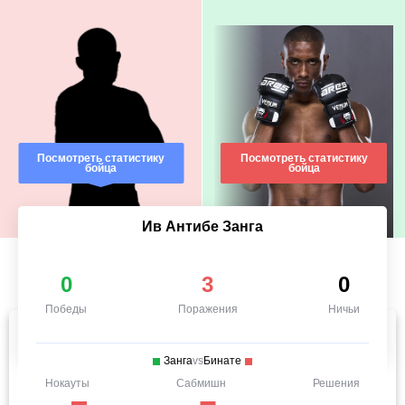
Посмотреть статистику
Посмотреть статистику
бойца
бойца
Ив Антибе Занга
0
3
0
Победы
Поражения
Ничьи
Занга
vs
Бинате
Нокауты
Сабмишн
Решения