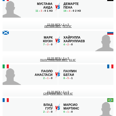
МУСТАФА
ДЕМАРТЕ
АИДА
ПЕНА
11
-
3
- 0 1 НЗ
16
-
4
- 0 2 НЗ
23:00 МСК
•
3 x 5
ЛЕГКИЙ ВЕС
70.3 КГ
МАРК
ХАЙРУЛЛА
ЮУЭН
ХАЙРУЛЛАЕВ
7
-
3
- 0
4
-
2
- 0
22:30 МСК
•
3 x 5
ПОЛУТЯЖЕЛЫЙ ВЕС
93 КГ
ПАОЛО
ПАУЛИН
АНАСТАСИ
БЕГАИ
2
-
1
- 0
8
-
5
- 1
21:30 МСК
•
3 x 5
СРЕДНИЙ ВЕС
83.9 КГ
ВЛАД
МАРСИО
ГУТУ
МАРТИНС
2
-
2
- 0
0
-
1
- 0