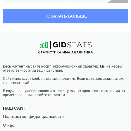
21:00 МСК
•
3 x 5
ТЯЖЕЛЫЙ ВЕС
120.2 КГ
ПОКАЗАТЬ БОЛЬШЕ
АЗАМАТ
МОЭСИУ
НУФТИЛЛАЕВ
БРАНДАУ
13
-
2
- 1
7
-
5
- 0
20:30 МСК
•
3 x 5
СРЕДНИЙ ВЕС
83.9 КГ
ШАХБУЛАТ
ЯСИН
Весь контент на сайте носит информационный характер. Мы не несем
АБУЕВ
ХАДДАД
ответственности за ваши действия.
3
-
3
- 0
1
-
1
- 0
Сайт использует cookie с целью аналитики. Если вы не согласны с этим,
то покиньте сайт.
20:00 МСК
•
3 x 5
ТЯЖЕЛЫЙ ВЕС
120.2 КГ
В случае нарушения ваших интеллектуальных прав свяжитесь с нами по
представленным на сайте контактам.
БАДР
БЕНДЖАМИН
МЕДКУРИ
ШЕХИЧ
НАШ САЙТ
8
-
2
- 0
7
-
6
- 0
Политика конфиденциальности
О нас
19:30 МСК
•
3 x 5
ЛЕГЧАЙШИЙ ВЕС
61.2 КГ