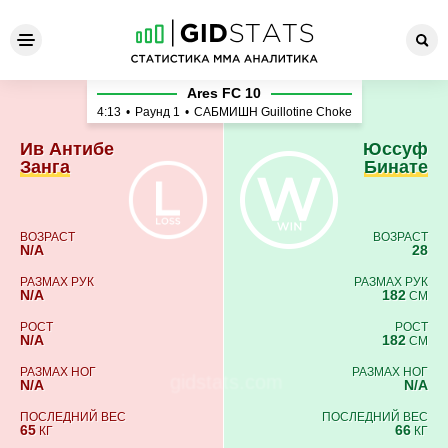
Ив Антибе Занга - Юссуф Б
Ares FC 10
4:13
•
Раунд 1
•
САБМИШН Guillotine Choke
Ив Антибе
Юссуф
Занга
Бинате
ВОЗРАСТ
ВОЗРАСТ
N/A
28
РАЗМАХ РУК
РАЗМАХ РУК
N/A
182
СМ
РОСТ
РОСТ
N/A
182
СМ
РАЗМАХ НОГ
РАЗМАХ НОГ
N/A
N/A
ПОСЛЕДНИЙ ВЕС
ПОСЛЕДНИЙ ВЕС
65
66
КГ
КГ