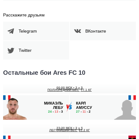
Расскажите друзьям
Telegram
ВКонтакте
Twitter
Остальные бои Ares FC 10
00:00 МСК
•
3 x 5
ПОЛУСРЕДНИЙ ВЕС
77.1 КГ
МИКАЭЛЬ
КАРЛ
ЛЕБУ
АМУССУ
24
-
13
- 3
27
-
11
- 2
23:30 МСК
•
3 x 5
ЛЕГЧАЙШИЙ ВЕС
61.2 КГ