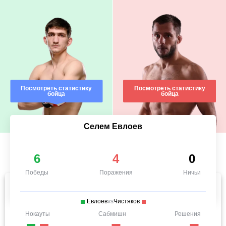
Посмотреть статистику
Посмотреть статистику
бойца
бойца
Селем Евлоев
6
4
0
Победы
Поражения
Ничьи
Евлоев
vs
Чистяков
Нокауты
Сабмишн
Решения