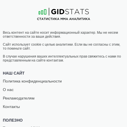
23
-
7
- 0 1 НЗ
14
-
9
- 0
19:30 МСК
•
3 х 5
СРЕДНИЙ ВЕС
83.9 КГ
ВЛАДИСЛАВ
РЕНЕ
Весь контент на сайте носит информационный характер. Мы не несем
ЯНКОВСКИЙ
ПЕССОА
ответственности за ваши действия.
11
-
5
- 0
26
-
12
- 0
Сайт использует cookie с целью аналитики. Если вы не согласны с этим,
то покиньте сайт.
19:00 МСК
•
3 x 5
ЛЕГКИЙ ВЕС
70.3 КГ
В случае нарушения ваших интеллектуальных прав свяжитесь с нами по
представленным на сайте контактам.
ЮСУП
ВИТЕЗСЛАВ
УМАРОВ
РАЙНОХ
НАШ САЙТ
19
-
8
- 0
10
-
7
- 0
Политика конфиденциальности
О нас
18:30 МСК
•
3 x 5
ПОЛУЛЕГКИЙ ВЕС
65.8 КГ
Рекламодателям
МАРКОС
ТУРАЛ
Контакты
ДОС САНТОС
РАГИМОВ
34
-
14
- 1 2 НЗ
21
-
10
- 0
ПОЛЕЗНО
18:00 МСК
•
3 х 5