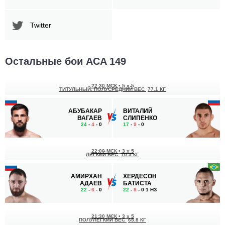
Twitter
Остальные бои ACA 149
22:30 МСК
•
5 x 5
ТИТУЛЬНЫЙ. ПОЛУСРЕДНИЙ ВЕС
77.1 КГ
АБУБАКАР
ВИТАЛИЙ
ВАГАЕВ
СЛИПЕНКО
24
-
4
- 0
17
-
9
- 0
22:00 МСК
•
3 x 5
ЛЕГКИЙ ВЕС
70.3 КГ
АМИРХАН
ХЕРДЕСОН
АДАЕВ
БАТИСТА
22
-
6
- 0
22
-
8
- 0 1 НЗ
21:30 МСК
•
3 x 5
ПОЛУЛЕГКИЙ ВЕС
65.8 КГ