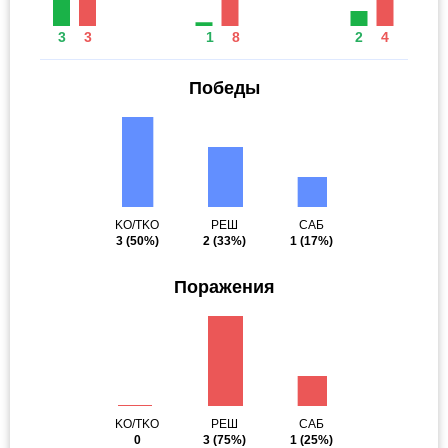
3
3
1
8
2
4
Победы
KO/TKO
РЕШ
САБ
3
(50%)
2
(33%)
1
(17%)
Поражения
KO/TKO
РЕШ
САБ
0
3
(75%)
1
(25%)