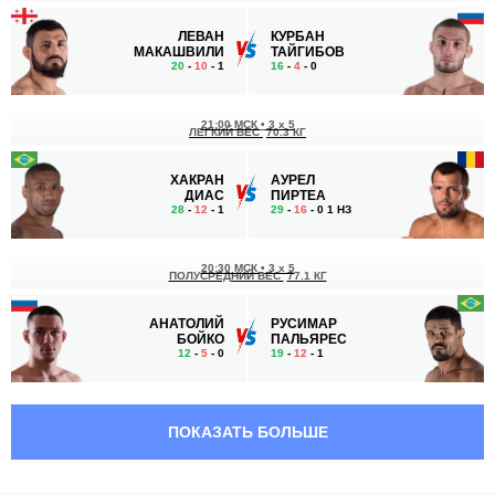
ЛЕВАН
КУРБАН
МАКАШВИЛИ
ТАЙГИБОВ
20
-
10
- 1
16
-
4
- 0
21:00 МСК
•
3 x 5
ЛЕГКИЙ ВЕС
70.3 КГ
ХАКРАН
АУРЕЛ
ДИАС
ПИРТЕА
28
-
12
- 1
29
-
16
- 0 1 НЗ
20:30 МСК
•
3 x 5
ПОЛУСРЕДНИЙ ВЕС
77.1 КГ
АНАТОЛИЙ
РУСИМАР
БОЙКО
ПАЛЬЯРЕС
12
-
5
- 0
19
-
12
- 1
20:00 МСК
•
3 x 5
ЛЕГЧАЙШИЙ ВЕС
61.2 КГ
ПОКАЗАТЬ БОЛЬШЕ
ЖОСИЕЛЬ
ИСЛАМ
СИЛВА
МЕШЕВ