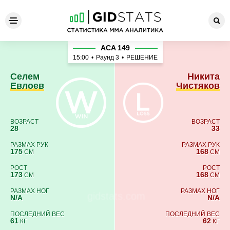
Селем Евлоев - Никита Чис
ACA 149
15:00
•
Раунд 3
•
РЕШЕНИЕ
Селем
Никита
Евлоев
Чистяков
ВОЗРАСТ
ВОЗРАСТ
28
33
РАЗМАХ РУК
РАЗМАХ РУК
175
168
СМ
СМ
РОСТ
РОСТ
173
168
СМ
СМ
РАЗМАХ НОГ
РАЗМАХ НОГ
N/A
N/A
ПОСЛЕДНИЙ ВЕС
ПОСЛЕДНИЙ ВЕС
61
62
КГ
КГ