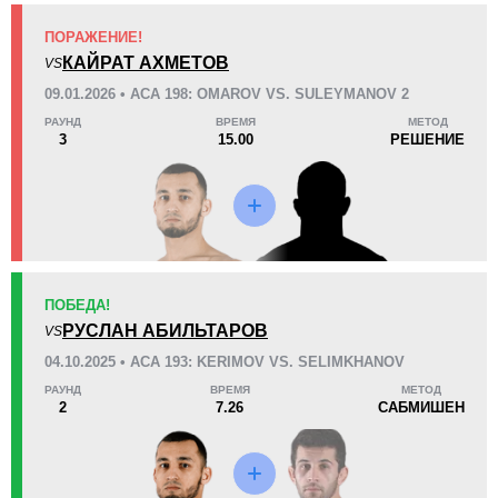
ПОРАЖЕНИЕ!
KO/TKO
РЕШ
САБ
КАЙРАТ АХМЕТОВ
VS
0
5
(83%)
1
(17%)
09.01.2026 • ACA 198: OMAROV VS. SULEYMANOV 2
РАУНД
ВРЕМЯ
МЕТОД
46
4
11:59
4
3
15.00
РЕШЕНИЕ
Среднее время боя
Финиши в первом раунде
Статистика боев по организациям
Организация
Боев
ПОБЕДА!
ACA
15
РУСЛАН АБИЛЬТАРОВ
VS
ACB
2
04.10.2025 • ACA 193: KERIMOV VS. SELIMKHANOV
RFC
1
РАУНД
ВРЕМЯ
МЕТОД
2
7.26
САБМИШЕН
Не определено
4