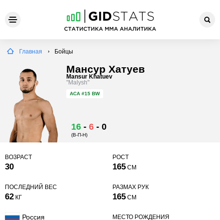
Главная
Бойцы
Мансур Хатуев
Mansur Khatuev
"Malysh"
ACA
#15 BW
16
-
6
-
0
(В-П-Н)
ВОЗРАСТ
РОСТ
30
165
СМ
ПОСЛЕДНИЙ ВЕС
РАЗМАХ РУК
62
165
КГ
СМ
Россия
МЕСТО РОЖДЕНИЯ