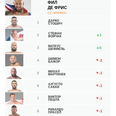
ФИЛ
ДЕ ФРИС
Средний вес
ЧЕМПИОН
ДАРКО
1
Полусредний вес
СТОШИЧ
СТЕФАН
2
1
Легкий вес
ВОЙЧАК
МАТЕУС
3
6
Полулегкий вес
ШЕФФЕЛЬ
ШИМОН
4
-2
Легчайший вес
БАЖОР
МИХАЛ
5
-1
МАРТИНЕК
АУГУСТО
6
-1
САКАИ
ВИКТОР
7
-1
ПЕШТА
РИКАРДО
8
-1
ПРАСЕЛ