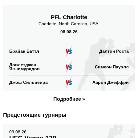
PFL Charlotte
Charlotte, North Carolina, USA.
08.08.26
Брайан Баттл
Далтон Роста
Довлетджан
Симеон Пауэлл
Ягшимурадов
Джош Сильвейра
Аарон Джеффри
Подробнее »
Предстоящие турниры
09.08.26
UFC Vegas 120