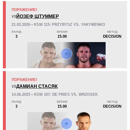
ПОРАЖЕНИЕ!
KO/TKO
РЕШ
САБ
ЙОЗЕФ ШТУММЕР
VS
1
(20%)
2
(40%)
2
(40%)
21.02.2026 • KSW 115: PRZYBYSZ VS. YAKYMENKO
РАУНД
ВРЕМЯ
МЕТОД
38
1
9:53
1
3
15.00
DECISION
Среднее время боя
Финиши в первом раунде
Статистика боев по организациям
Организация
Боев
ПОРАЖЕНИЕ!
EFM
1
ДАМИАН СТАСЯК
VS
KSW
8
14.06.2025 • KSW 107: DE FRIES VS. WRZOSEK
MMADM
1
РАУНД
ВРЕМЯ
МЕТОД
3
15.00
DECISION
TOM
1
VFCL
1