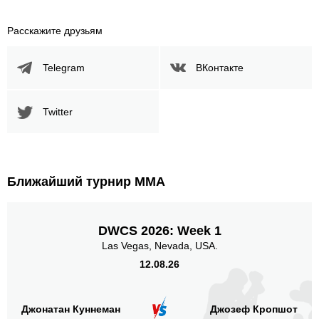
UFC
6
Bellator
4
Расскажите друзьям
CAGE
2
FFC
1
Telegram
ВКонтакте
LTDE
1
PFC
1
Twitter
TUF
1
WOT
1
Не определено
8
Ближайший турнир ММА
Позиция акцентированных
ударов
DWCS 2026: Week 1
Las Vegas, Nevada, USA.
12.08.26
В стойке
В клинче
В партере
145
(81%)
17
(9%)
18
(10%)
Джонатан Куннеман
Джозеф Кропшот