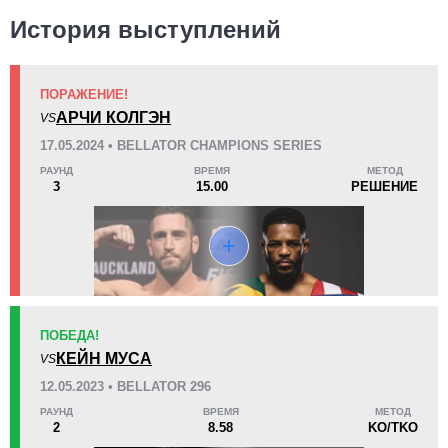
История выступлений
ПОРАЖЕНИЕ!
KO/TKO
РЕШ
САБ
АРЧИ КОЛГЭН
VS
1
(13%)
5
(63%)
2
(24%)
17.05.2024 • BELLATOR CHAMPIONS SERIES
РАУНД
ВРЕМЯ
МЕТОД
37
5
9:17
5
3
15.00
РЕШЕНИЕ
Среднее время боя
Финиши в первом раунде
8
6
8:09
6
Среднее время боя в UFC
Боев в UFC для расчета
статистики
ПОБЕДА!
КЕЙН МУСА
VS
0.20
0.7
0.20
0.70
12.05.2023 • BELLATOR 296
Попыток сабмишена за 15
Тейкдаунов за бой
РАУНД
ВРЕМЯ
МЕТОД
минут
2
8.58
KO/TKO