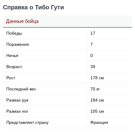
Точность
Защита от
Справка о Тибо Гути
акцентированных ударов
акцентированного удара
Данные бойца
235
584
235
584
Победы
17
Нанесено ударов
Выброшено ударов
Поражения
7
Ничья
0
40
20
40%
0.20
Точность ударов
Нокдаунов за бой в
Возраст
39
среднем
Рост
178 см
20
0.20
Последний вес
70 кг
Попыток переворотов за
бой
Размах рук
184 см
Размах ног
105 см
Статистика боев по организациям
Представляет страну
Франция
Организация
Боев