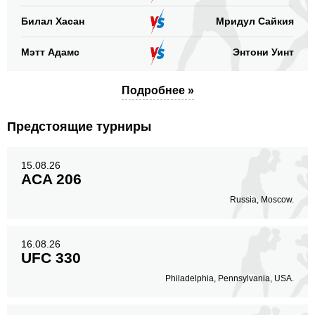
Голова
140
78%
Билал Хасан
Мридул Сайкия
Мэтт Адамс
Энтони Уинт
Корпус
22
12%
Подробнее »
Предстоящие турниры
Ноги
18
10%
15.08.26
ACA 206
Russia, Moscow.
16.08.26
UFC 330
Philadelphia, Pennsylvania, USA.