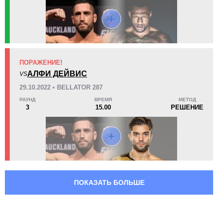
4
5
4
5
Тейкдаунов выполнено
Попыток тейкдаунов
ПОРАЖЕНИЕ!
80
63
80%
63%
АЛФИ ДЕЙВИС
VS
Успешность выполнения
Защита от тейкдаунов
тейкдауна
29.10.2022 • BELLATOR 287
РАУНД
ВРЕМЯ
МЕТОД
3
15.00
РЕШЕНИЕ
3.68
4.4
3.68
4.46
Наносит
Пропускает
акцентированных ударов
акцентированных ударов
в минуту
в минуту
180
522
180
522
Нанесено
Выброшено
акцентированных ударов
акцентированных ударов
ПОКАЗАТЬ БОЛЬШЕ
34
54
34%
54%