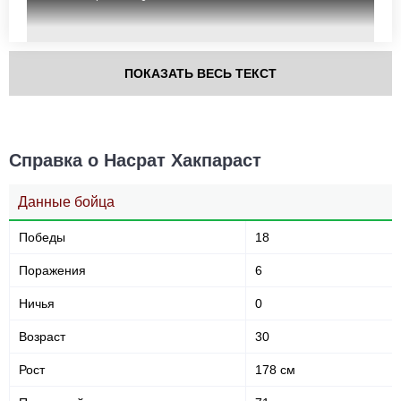
UFC
15
AFC
1
RS
1
ПОКАЗАТЬ ВЕСЬ ТЕКСТ
SFC
2
WLMMA
4
Не определено
1
Справка о Насрат Хакпараст
Позиция акцентированных
ударов
Данные бойца
Победы
18
Поражения
6
В стойке
В клинче
В партере
563
(88%)
36
(6%)
43
(6%)
Ничья
0
Возраст
30
Голова
475
74%
Рост
178 см