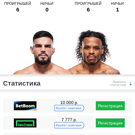
ПРОИГРЫШЕЙ
НИЧЬИ
ПРОИГРЫШЕЙ
НИЧЬИ
6
0
6
1
Статистика
Показать
статистику
Победы
10.000 р.
Регистрация
Фрибет новичкам
7.777 р.
Регистрация
Фрибет новичкам