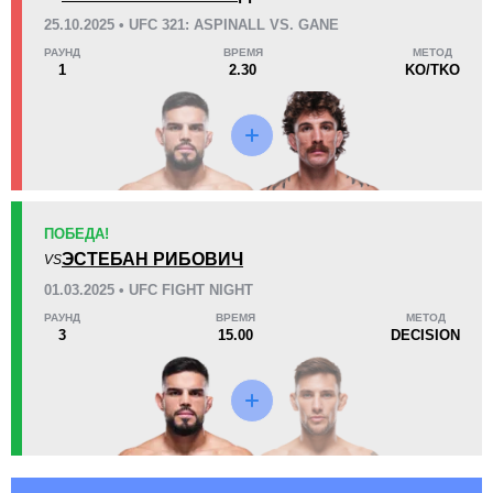
25.10.2025 • UFC 321: ASPINALL VS. GANE
0.30
3
0.30
3
РАУНД
ВРЕМЯ
МЕТОД
1
2.30
KO/TKO
Тейкдаунов за бой
Тейкдаунов выполнено
10
30
10
30%
Попыток тейкдаунов
Успешность выполнения
тейкдауна
ПОБЕДА!
ЭСТЕБАН РИБОВИЧ
67
5.0
67%
VS
5.06
01.03.2025 • UFC FIGHT NIGHT
Защита от тейкдаунов
Наносит
акцентированных ударов
в минуту
РАУНД
ВРЕМЯ
МЕТОД
3
15.00
DECISION
6.00
642
6.00
642
Пропускает
Нанесено
акцентированных ударов
акцентированных ударов
в минуту
1445
44
1445
44%