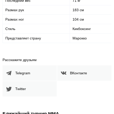
Последний вес
71 кг
Корпус
Размах рук
183 см
134
21%
Размах ног
104 см
Стиль
Кикбоксинг
Ноги
33
5%
Представляет страну
Марокко
Расскажите друзьям
Telegram
ВКонтакте
Twitter
Ближайший турнир ММА