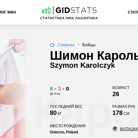
ИНГ ММА
СТАТ
Главная
Бойцы
Шимон Карол
Szymon Karolczyk
8
-
3
-
0
ВОЗРАСТ
 Каро
26
(В-П-Н)
ПОСЛЕДНИЙ ВЕС
РАЗМАХ РУК
80
178
КГ
СМ
МЕСТО РОЖДЕНИЯ
INSTAGRA
Gniezno, Poland