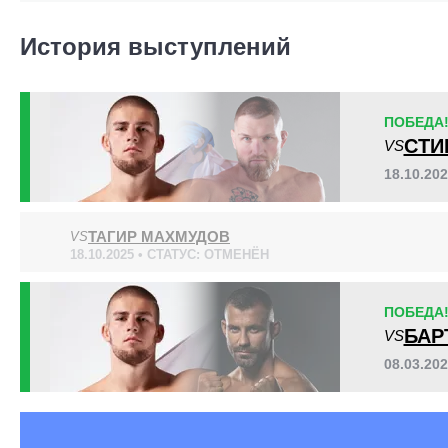
BAB
1
CFN
1
История выступлений
KSW
4
SF
2
ПОБЕДА
СТИ
VS
18.10.20
ТАГИР МАХМУДОВ
VS
18.10.2025 • СТАТУС: ОТМЕНЁН
ПОБЕДА
БАР
VS
08.03.20