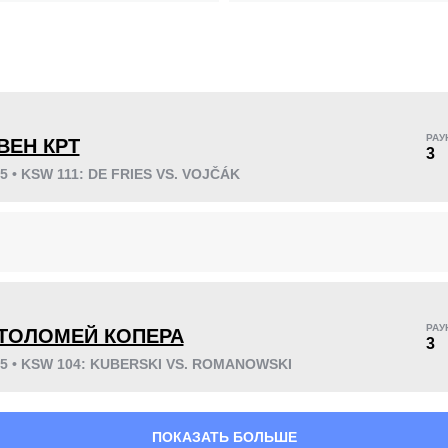
KO/TKO
РЕШ
САБ
!
0
4
(50%)
4
(50%)
РАУ
ВЕН КРТ
3
25 • KSW 111: DE FRIES VS. VOJČÁK
44
3
11:08
3
Среднее время боя
Финиши в первом
раунде
!
РАУ
ТОЛОМЕЙ КОПЕРА
3
25 • KSW 104: KUBERSKI VS. ROMANOWSKI
ПОКАЗАТЬ БОЛЬШЕ