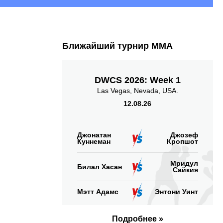
Ближайший турнир ММА
DWCS 2026: Week 1
Las Vegas, Nevada, USA.
12.08.26
Джонатан
Джозеф
Куннеман
Кропшот
Мридул
Билал Хасан
Сайкия
Мэтт Адамс
Энтони Уинт
Подробнее »