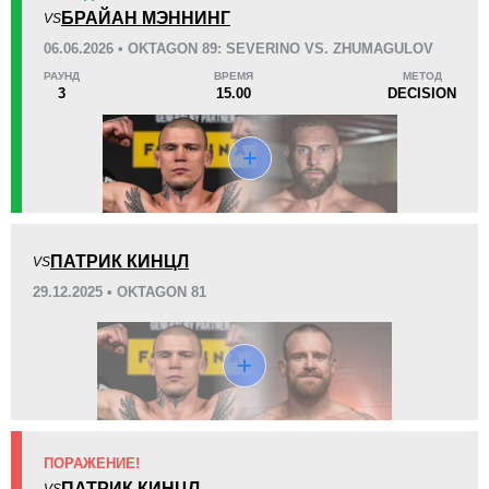
KO/TKO
РЕШ
САБ
БРАЙАН МЭННИНГ
VS
2
(18%)
9
(82%)
0
06.06.2026 • OKTAGON 89: SEVERINO VS. ZHUMAGULOV
Неизвестных видов поражений:
3
РАУНД
ВРЕМЯ
МЕТОД
54
2
13:47
2
3
15.00
DECISION
Среднее время боя
Финиши в первом раунде
Статистика боев по организациям
Организация
Боев
ПАТРИК КИНЦЛ
VS
CM
1
29.12.2025 • OKTAGON 81
FF
1
FOG
1
OKMMA
15
PML
1
SBC
1
Не определено
15
ПОРАЖЕНИЕ!
ПАТРИК КИНЦЛ