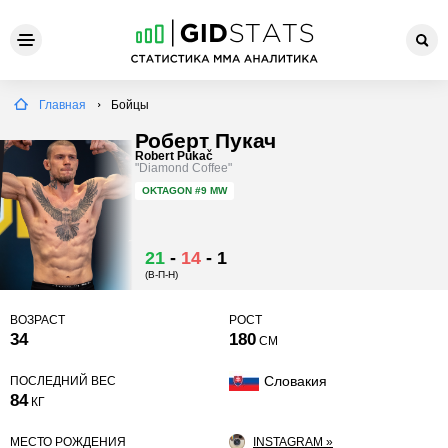
Главная
Бойцы
Роберт Пукач
Robert Pukač
"Diamond Coffee"
OKTAGON
#9 MW
21
-
14
-
1
(В-П-Н)
ВОЗРАСТ
РОСТ
34
180
СМ
Словакия
ПОСЛЕДНИЙ ВЕС
84
КГ
МЕСТО РОЖДЕНИЯ
INSTAGRAM »