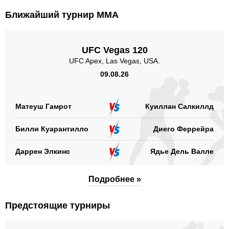
Ближайший турнир ММА
UFC Vegas 120
UFC Apex, Las Vegas, USA.
09.08.26
Матеуш Гамрот
Куиллан Салкиллд
Билли Куарантилло
Диего Феррейра
Даррен Элкинс
Ядье Дель Валле
Подробнее »
Предстоящие турниры